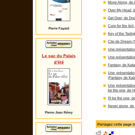
Move Along, de 
Over My Head, d
Get Over, de Dr
Cure for the itch
Pierre Fayard
Key of the Twilig
Clip de Dream (
Une présentation
Le sac du Palais
Une présentatio
d'été
Fantasy, de Kat
Une présentatio
(Fantasy, de Ka
Une présentation
be the one, de 
I'll be the one, 
Never alone, de
Pierre-Jean Rémy
Partagez cette page 