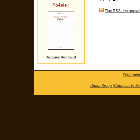
Poésie :
Flux RSS des nouvel
Jacques Roubaud
Fédératio
Didier Kropp (Cours particuli