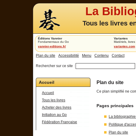
La Bibli
Tous les livres e
Éditions Vannier
Variantes
Fondamentaux du Go
Matériels, livres 
vannier-editions.fr/
variantes.com
Plan du site
Accessibilité
Menu
Contenu
Contact
Rechercher sur ce site :
Accueil
Plan du site
Ce plan simplifié ne co
Accueil
Tous les livres
Pages principales
Acheter des livres
Initiation au Go
La bibliographie
Fédération Française
Politique d'acces
Plan du site