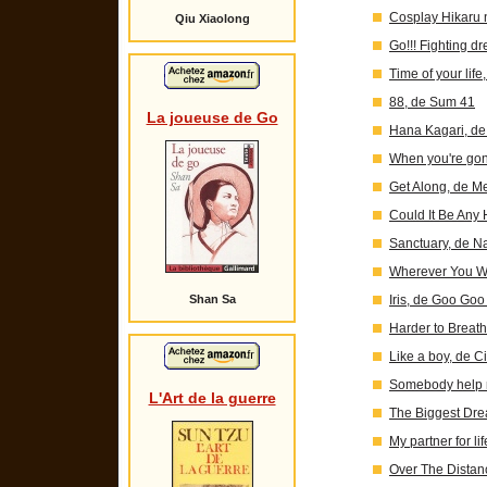
Cosplay Hikaru 
Qiu Xiaolong
Go!!! Fighting d
Time of your lif
88, de Sum 41
La joueuse de Go
Hana Kagari, de
When you're gon
Get Along, de M
Could It Be Any 
Sanctuary, de N
Wherever You Wi
Iris, de Goo Goo
Shan Sa
Harder to Breat
Like a boy, de C
Somebody help 
L'Art de la guerre
The Biggest Dre
My partner for l
Over The Distan