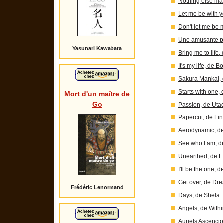
Nothing else mat
Let me be with y
Don't let me be
Une amusante p
Yasunari Kawabata
Bring me to life
It's my life, de B
Sakura Mankai,
Starts with one,
Mort d'un maître de
Go
Passion, de Uta
Papercut, de Lin
Aerodynamic, de
See who I am, d
Unearthed, de E
I'll be the one, 
Get over, de Dr
Frédéric Lenormand
Days, de Shela
Angels, de With
Auriels Ascenci