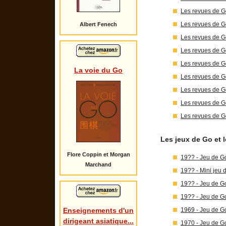
Les revues de Go
Les revues de Go
Albert Fenech
Les revues de Go
Les revues de G
Les revues de Go
La voie du Go
Les revues de Go
Les revues de Go
Les revues de Go
Les revues de G
Les jeux de Go et l
Flore Coppin et Morgan
19?? - Jeu de 
Marchand
19?? - Mini jeu 
19?? - Jeu de G
19?? - Jeu de G
1969 - Jeu de G
Enseignements d'un
dirigeant asiatique...
1970 - Jeu de Go 