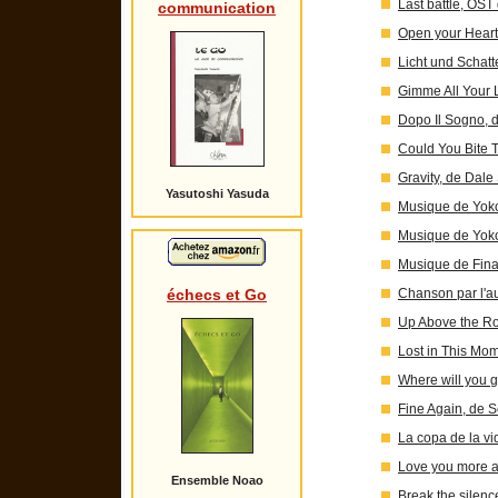
Last battle, OST
communication
Open your Heart
Licht und Schat
Gimme All Your 
Dopo Il Sogno, d
Could You Bite 
Gravity, de Dale
Yasutoshi Yasuda
Musique de Yok
Musique de Yok
Musique de Fina
Chanson par l'a
échecs et Go
Up Above the Ro
Lost in This Mom
Where will you 
Fine Again, de 
La copa de la vi
Love you more at
Ensemble Noao
Break the silen