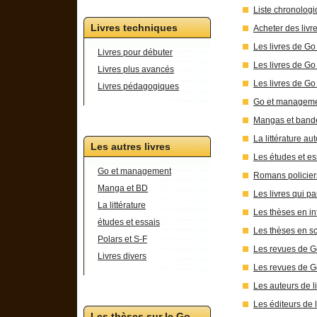
Liste chronologiq
Livres techniques
Acheter des livr
Les livres de Go
Livres pour débuter
Les livres de Go 
Livres plus avancés
Les livres de G
Livres pédagogiques
Go et managem
Mangas et bande
La littérature au
Les autres livres
Les études et es
Go et management
Romans policiers
Manga et BD
Les livres qui p
La littérature
Les thèses en in
études et essais
Les thèses en s
Polars et S-F
Les revues de G
Livres divers
Les revues de G
Les auteurs de l
Les éditeurs de 
Les thèses sur le Go