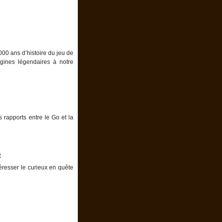
000 ans d’histoire du jeu de
igines légendaires à notre
es rapports entre le Go et la
é
éresser le curieux en quête