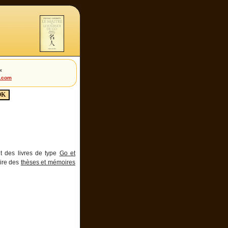
x
t.com
it des livres de type
Go et
oire des
thèses et mémoires