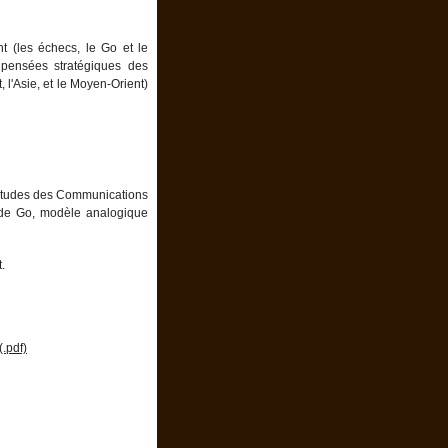
nt (les échecs, le Go et le
pensées stratégiques des
, l'Asie, et le Moyen-Orient)
es études des Communications
eu de Go, modèle analogique
.
.pdf)