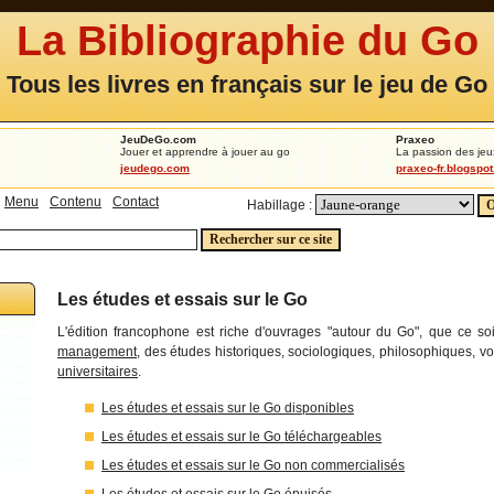
La Bibliographie du Go
Tous les livres en français sur le jeu de Go
JeuDeGo.com
Praxeo
Jouer et apprendre à jouer au go
La passion des jeu
jeudego.com
praxeo-fr.blogspo
Menu
Contenu
Contact
Habillage :
Les études et essais sur le Go
L'édition francophone est riche d'ouvrages "autour du Go", que ce so
management
, des études historiques, sociologiques, philosophiques, v
universitaires
.
Les études et essais sur le Go disponibles
Les études et essais sur le Go téléchargeables
Les études et essais sur le Go non commercialisés
Les études et essais sur le Go épuisés