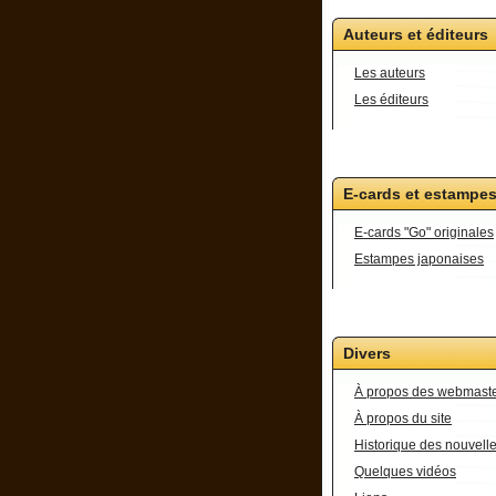
Auteurs et éditeurs
Les auteurs
Les éditeurs
E-cards et estampe
E-cards "Go" originales
Estampes japonaises
Divers
À propos des webmast
À propos du site
Historique des nouvell
Quelques vidéos