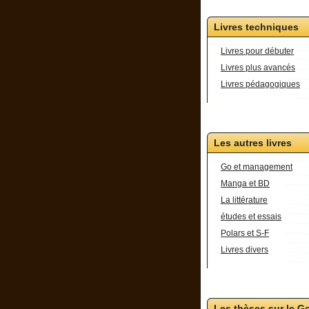
Livres techniques
Livres pour débuter
Livres plus avancés
Livres pédagogiques
Les autres livres
Go et management
Manga et BD
La littérature
études et essais
Polars et S-F
Livres divers
Les thèses sur le G