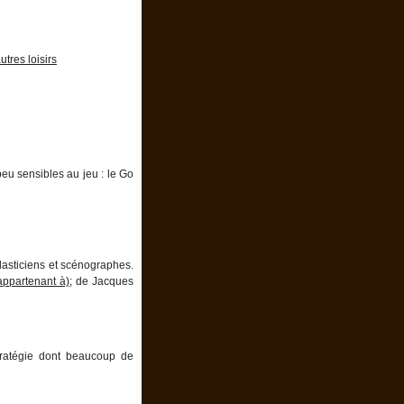
tres loisirs
eu sensibles au jeu : le Go
plasticiens et scénographes.
appartenant à)
; de Jacques
stratégie dont beaucoup de