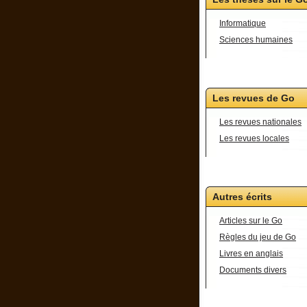
Informatique
Sciences humaines
Les revues de Go
Les revues nationales
Les revues locales
Autres écrits
Articles sur le Go
Règles du jeu de Go
Livres en anglais
Documents divers