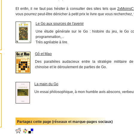
Et enfin, il ne faut pas hésiter à consulter des sites tels que
2xMoinsC
vous pourrez peut-être dénicher à petit prix le livre que vous recherchez, 
Le Go aux sources de l'avenir
Une étude générale sur le Go : histoire du jeu, le Go 
programmation,...
Très agréable à lire.
Gô et Mao
Des paralléles audacieux entre la stratégie militaire de
chinoise et le déroulement de parties de Go.
La main du Go
Un essai philosophique, à mon humble avis abscons, verbeux 
Partagez cette page (réseaux et marque-pages sociaux)