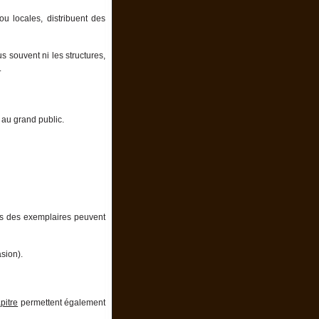
ou locales, distribuent des
us souvent ni les structures,
.
o au grand public.
mais des exemplaires peuvent
sion).
pitre
permettent également