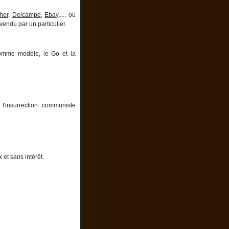
her
,
Delcampe
,
Ebay
,..., où
vendu par un particulier.
comme modèle, le Go et la
 l'insurrection communiste
et sans intérêt.