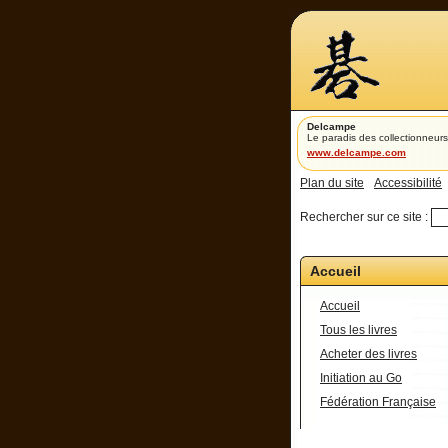
Delcampe
Le paradis des collectionneurs
www.delcampe.com
Plan du site
Accessibilité
Rechercher sur ce site :
Accueil
Accueil
Tous les livres
Acheter des livres
Initiation au Go
Fédération Française