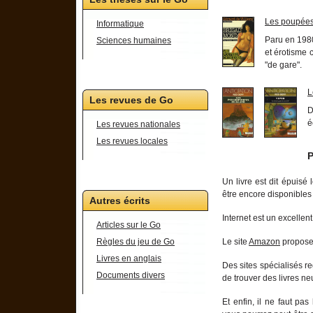
Les poupées
Informatique
Paru en 1980
Sciences humaines
et érotisme 
"de gare".
L
Les revues de Go
D
é
Les revues nationales
Les revues locales
P
Un livre est dit épuisé 
être encore disponibles 
Autres écrits
Internet est un excellen
Articles sur le Go
Le site
Amazon
propose 
Règles du jeu de Go
Livres en anglais
Des sites spécialisés r
Documents divers
de trouver des livres ne
Et enfin, il ne faut pas