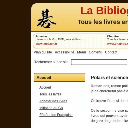
La Bibli
Tous les livres e
Amazon
Chapitre
Livres sur le Go, DVD, jeux vidéos,...
Tous les livres,
www.amazon.fr
www.chapitre
Plan du site
Accessibilité
Menu
Contenu
Contact
Rechercher sur ce site :
Accueil
Polars et science
Roman noir, roman polic
Accueil
je ne chercherai pas à ex
Tous les livres
On trouve là aussi de mu
Acheter des livres
Initiation au Go
Cette section ne vise pa
Fédération Française
livres qui peuvent avoir 
de gare de grande diffusi