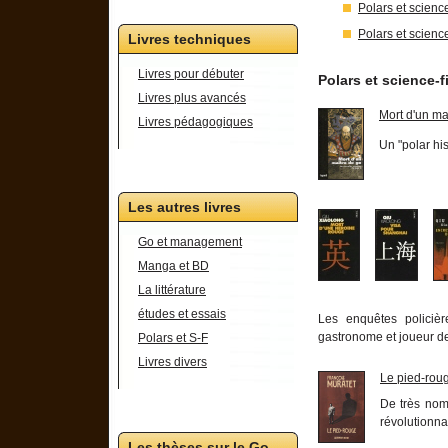
Polars et science
Polars et scienc
Livres techniques
Livres pour débuter
Polars et science-fi
Livres plus avancés
Mort d'un ma
Livres pédagogiques
Un "polar hi
Les autres livres
Go et management
Manga et BD
La littérature
études et essais
Les enquêtes policiè
gastronome et joueur d
Polars et S-F
Livres divers
Le pied-rou
De très nom
révolutionna
Les thèses sur le Go