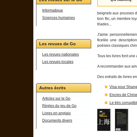
Informatique
beignets aux pousses d'o
Sciences humaines
bon flic, un membre loya
triades...
J'aime personnellement
ficelée une descripti
Les revues de Go
poésies classiques chin
Les revues nationales
Tous les livres font un
Les revues locales
A recommander aux amat
Des extraits de livres e
Visa pour Shang
Autres écrits
Encres de Chin
Articles sur le Go
Le très corrupti
Règles du jeu de Go
Livres en anglais
Documents divers