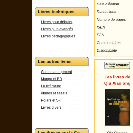
Date d'édition
Livres techniques
Dimensions
Nombre de pages
Livres pour débuter
ISBN
Livres plus avancés
EAN
Livres pédagogiques
Commentaires
Disponibilité
Les autres livres
Go et management
Les livres de
Manga et BD
Qiu Xiaolong
La littérature
études et essais
Polars et S-F
Livres divers
Les thèses sur le Go
Qiu Xiaolong