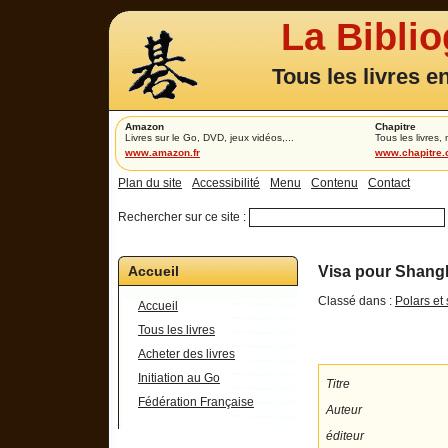
La Bibli
Tous les livres e
Amazon
Chapitre
Livres sur le Go, DVD, jeux vidéos,...
Tous les livres,
www.amazon.fr
www.chapitre
Plan du site
Accessibilité
Menu
Contenu
Contact
Rechercher sur ce site :
Accueil
Visa pour Shangh
Classé dans :
Polars et 
Accueil
Tous les livres
Acheter des livres
Initiation au Go
Titre
Fédération Française
Auteur
éditeur