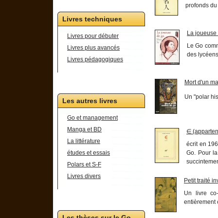
profonds du 
Livres techniques
La joueuse
Livres pour débuter
Le Go comm
Livres plus avancés
des lycéens
Livres pédagogiques
Mort d'un ma
Un "polar hi
Les autres livres
Go et management
Manga et BD
∈ (apparten
La littérature
écrit en 19
Go. Pour la
études et essais
succintement 
Polars et S-F
Livres divers
Petit traité i
Un livre co
entièrement 
Les thèses sur le Go