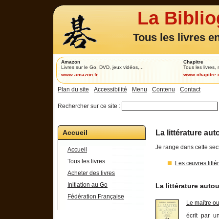
La Bibli
Tous les livres e
Amazon
Chapitre
Livres sur le Go, DVD, jeux vidéos,...
Tous les livres,
www.amazon.fr
www.chapitre
Plan du site
Accessibilité
Menu
Contenu
Contact
Rechercher sur ce site :
Accueil
La littérature au
Je range dans cette sec
Accueil
Tous les livres
Les œuvres litté
Acheter des livres
Initiation au Go
La littérature auto
Fédération Française
Le maître ou
écrit par u