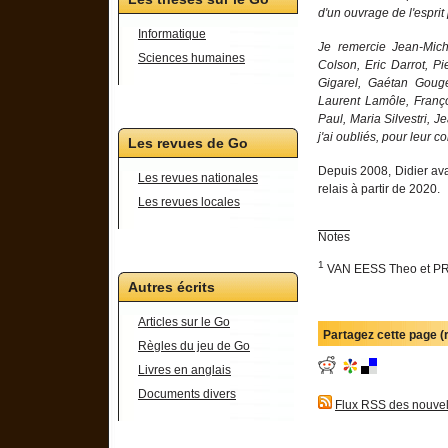
d'un ouvrage de l'esprit 
Informatique
Je remercie Jean-Mich
Sciences humaines
Colson, Eric Darrot, P
Gigarel, Gaétan Goug
Laurent Lamôle, Franço
Paul, Maria Silvestri, 
j'ai oubliés, pour leur co
Les revues de Go
Depuis 2008, Didier avai
Les revues nationales
relais à partir de 2020.
Les revues locales
Notes
1
VAN EESS Theo et PRAT
Autres écrits
Articles sur le Go
Partagez cette page 
Règles du jeu de Go
Livres en anglais
Documents divers
Flux RSS des nouvel