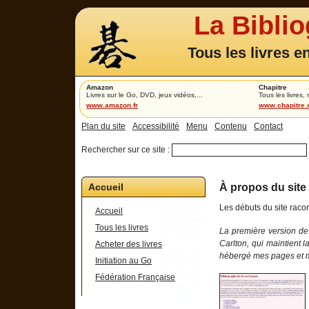
La Bibli
Tous les livres e
Amazon
Chapitre
Livres sur le Go, DVD, jeux vidéos,...
Tous les livres,
www.amazon.fr
www.chapitre
Plan du site
Accessibilité
Menu
Contenu
Contact
Rechercher sur ce site :
Accueil
À propos du site 
Les débuts du site racon
Accueil
Tous les livres
La première version de 
Carlton, qui maintient l
Acheter des livres
hébergé mes pages et m
Initiation au Go
Fédération Française