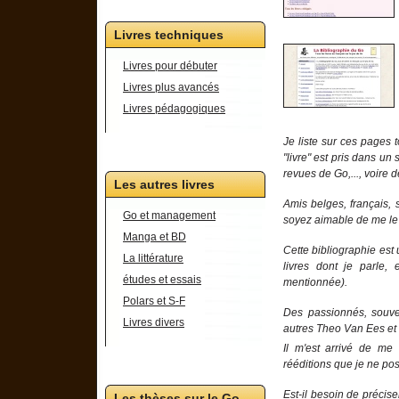
Livres techniques
Livres pour débuter
Livres plus avancés
Livres pédagogiques
Je liste sur ces pages 
"livre" est pris dans un 
revues de Go,..., voire
Les autres livres
Amis belges, français, 
Go et management
soyez aimable de me le 
Manga et BD
Cette bibliographie est
La littérature
livres dont je parle,
études et essais
mentionnée).
Polars et S-F
Des passionnés, souven
Livres divers
autres Theo Van Ees et 
Il m'est arrivé de me 
rééditions que je ne po
Est-il besoin de précise
Les thèses sur le Go