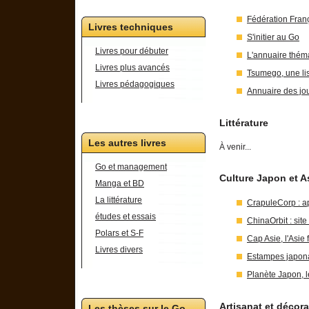
Fédération Fran
Livres techniques
S'initier au Go
Livres pour débuter
L'annuaire thém
Livres plus avancés
Tsumego, une li
Livres pédagogiques
Annuaire des jo
Littérature
Les autres livres
À venir...
Go et management
Culture Japon et A
Manga et BD
La littérature
CrapuleCorp : ap
études et essais
ChinaOrbit : site
Polars et S-F
Cap Asie, l'Asie
Livres divers
Estampes japon
Planète Japon, l
Artisanat et décora
Les thèses sur le Go