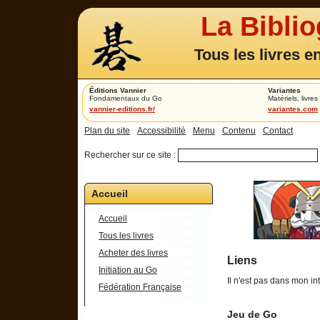
La Bibli
Tous les livres e
Éditions Vannier
Variantes
Fondamentaux du Go
Matériels, livres 
vannier-editions.fr/
variantes.com
Plan du site
Accessibilité
Menu
Contenu
Contact
Rechercher sur ce site :
Accueil
Accueil
Tous les livres
Acheter des livres
Liens
Initiation au Go
Il n'est pas dans mon in
Fédération Française
Jeu de Go