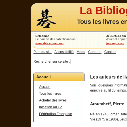
La Bibli
Tous les livres e
Delcampe
JeuDeGo.com
Le paradis des collectionneurs
Jouer et appren
www.delcampe.com
jeudego.com
Plan du site
Accessibilité
Menu
Contenu
Contact
Rechercher sur ce site :
Accueil
Les auteurs de l
Voici quelques informat
Accueil
enrichie au fil du temps.
Tous les livres
Acheter des livres
Aroutcheff, Pierre
Initiation au Go
Fédération Française
Né en 1943, organisate
Vie (1975 à 1986), Jeux 