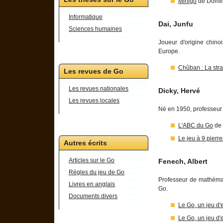
Minigo
de Domin
Informatique
Dai, Junfu
Sciences humaines
Joueur d'origine chinoi
Europe.
Chûban : La stra
Les revues de Go
Les revues nationales
Dicky, Hervé
Les revues locales
Né en 1950, professeur d
L'ABC du Go
de 
Le jeu à 9 pierr
Autres écrits
Articles sur le Go
Fenech, Albert
Règles du jeu de Go
Professeur de mathéma
Livres en anglais
Go.
Documents divers
Le Go, un jeu d'
Le Go, un jeu d'