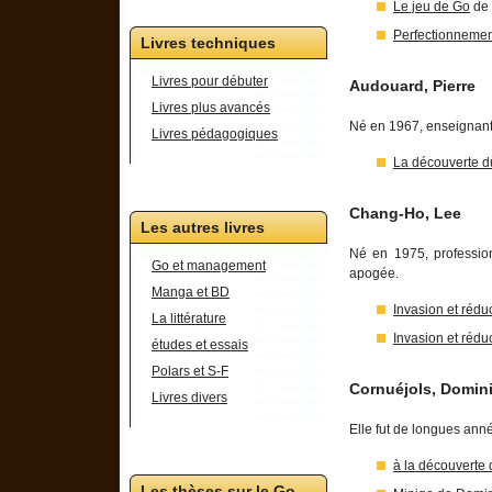
Le jeu de Go
de 
Perfectionneme
Livres techniques
Livres pour débuter
Audouard, Pierre
Livres plus avancés
Né en 1967, enseignant
Livres pédagogiques
La découverte d
Chang-Ho, Lee
Les autres livres
Né en 1975, professio
Go et management
apogée.
Manga et BD
Invasion et rédu
La littérature
Invasion et rédu
études et essais
Polars et S-F
Cornuéjols, Domin
Livres divers
Elle fut de longues ann
à la découverte 
Les thèses sur le Go