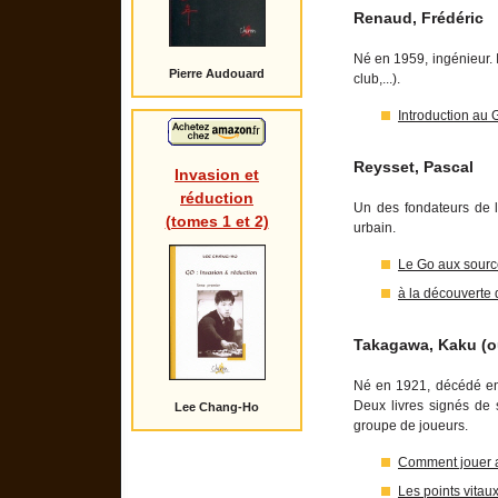
Renaud, Frédéric
Né en 1959, ingénieur. I
Pierre Audouard
club,...).
Introduction au 
Reysset, Pascal
Invasion et
réduction
Un des fondateurs de 
(tomes 1 et 2)
urbain.
Le Go aux source
à la découverte
Takagawa, Kaku (
Né en 1921, décédé en 1
Deux livres signés de 
Lee Chang-Ho
groupe de joueurs.
Comment jouer 
Les points vitau