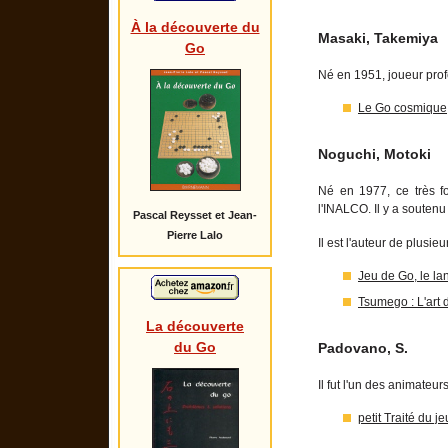
À la découverte du
Masaki, Takemiya
Go
Né en 1951, joueur pro
Le Go cosmique
Noguchi, Motoki
Né en 1977, ce très f
l'INALCO. Il y a souten
Pascal Reysset et Jean-
Pierre Lalo
Il est l'auteur de plusieu
Jeu de Go, le la
Tsumego : L'art
La découverte
du Go
Padovano, S.
Il fut l'un des animateu
petit Traité du j