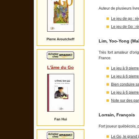
Auteur de plusieurs livre
Le jeu de go : rè
Le jeu de Go : rè
Pierre Aroutcheff
Lim, Yoo-Yong (Maî
Très fort amateur d'or
France.
L'âme du Go
Le jeu à 9 pierr
Le jeu à 6 pierr
Bien conduire sa
Le jeu à 6 pierr
Note sur des pa
Lorrain, François
Fan Hui
Fort joueur québécois,
Le Go, le grand j