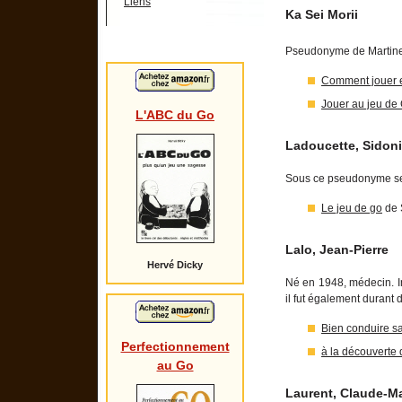
Liens
Ka Sei Morii
Pseudonyme de Martine F
Comment jouer e
Jouer au jeu de
L'ABC du Go
Ladoucette, Sidon
Sous ce pseudonyme se c
Le jeu de go
de 
Lalo, Jean-Pierre
Hervé Dicky
Né en 1948, médecin. I
il fut également durant 
Bien conduire sa
Perfectionnement
à la découverte
au Go
Laurent, Claude-M