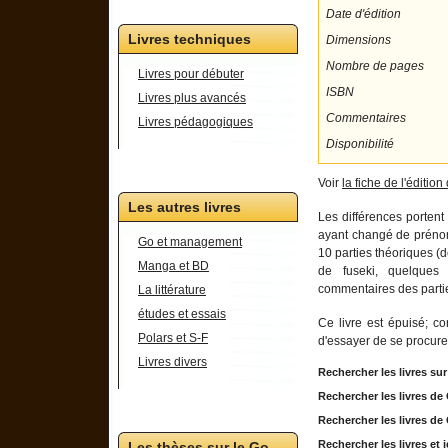
Date d'édition
Livres techniques
Dimensions
Nombre de pages
Livres pour débuter
ISBN
Livres plus avancés
Commentaires
Livres pédagogiques
Disponibilité
Voir
la fiche de l'éditio
Les autres livres
Les différences porten
ayant changé de prénom)
Go et management
10 parties théoriques (
Manga et BD
de fuseki, quelques
commentaires des parti
La littérature
études et essais
Ce livre est épuisé; co
Polars et S-F
d'essayer de se procurer
Livres divers
Rechercher les livres su
Rechercher les livres d
Rechercher les livres d
Rechercher les livres e
Les thèses sur le Go