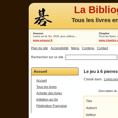
La Bibli
Tous les livres e
Amazon
Chapitre
Livres sur le Go, DVD, jeux vidéos,...
Tous les livres,
www.amazon.fr
www.chapitre
Plan du site
Accessibilité
Menu
Contenu
Contact
Rechercher sur ce site :
Accueil
Le jeu à 6 pierr
Classé dans :
Livres po
Accueil
Tous les livres
Description du 
Acheter des livres
Initiation au Go
Titre
Fédération Française
Auteurs
éditeur