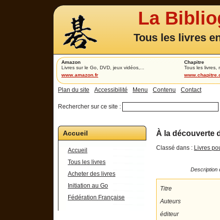
La Bibli
Tous les livres e
Amazon
Chapitre
Livres sur le Go, DVD, jeux vidéos,...
Tous les livres,
www.amazon.fr
www.chapitre
Plan du site
Accessibilité
Menu
Contenu
Contact
Rechercher sur ce site :
Accueil
À la découverte 
Classé dans :
Livres po
Accueil
Tous les livres
Description 
Acheter des livres
Initiation au Go
Titre
Fédération Française
Auteurs
éditeur