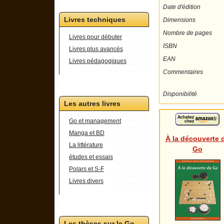
Date d'édition
Livres techniques
Dimensions
Nombre de pages
Livres pour débuter
ISBN
Livres plus avancés
EAN
Livres pédagogiques
Commentaires
Disponibilité
Les autres livres
Go et management
Manga et BD
À la découverte 
La littérature
Go
études et essais
Polars et S-F
Livres divers
Les thèses sur le Go