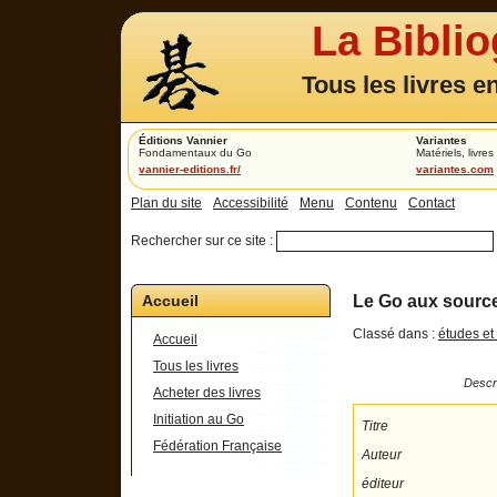
La Bibli
Tous les livres e
Éditions Vannier
Variantes
Fondamentaux du Go
Matériels, livres 
vannier-editions.fr/
variantes.com
Plan du site
Accessibilité
Menu
Contenu
Contact
Rechercher sur ce site :
Accueil
Le Go aux source
Classé dans :
études et
Accueil
Tous les livres
Descri
Acheter des livres
Initiation au Go
Titre
Fédération Française
Auteur
éditeur