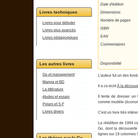
Date d'édition
Livres techniques
Dimensions
Nombre de pages
Livres pour débuter
ISBN
Livres plus avancés
EAN
Livres pédagogiques
Commentaires
Disponibilité
Les autres livres
Go et management
L'auteur fut un des fond
Manga et BD
Il a co-écrit
À la découv
La littérature
Il tente de dresser un
études et essais
comme modèle (économiq
Polars et S-F
Livres divers
C'est un livre très intére
La réédition de 1994 c
Go, dont la découverte 
lignes sur 19 colonnes !
Les thèses sur le Go