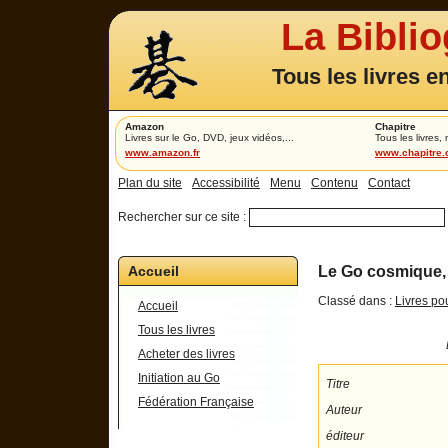
La Bibli
Tous les livres e
Amazon
Chapitre
Livres sur le Go, DVD, jeux vidéos,...
Tous les livres,
www.amazon.fr
www.chapitre
Plan du site
Accessibilité
Menu
Contenu
Contact
Rechercher sur ce site :
Accueil
Le Go cosmique,
Classé dans :
Livres po
Accueil
Tous les livres
Acheter des livres
Initiation au Go
Titre
Fédération Française
Auteur
éditeur