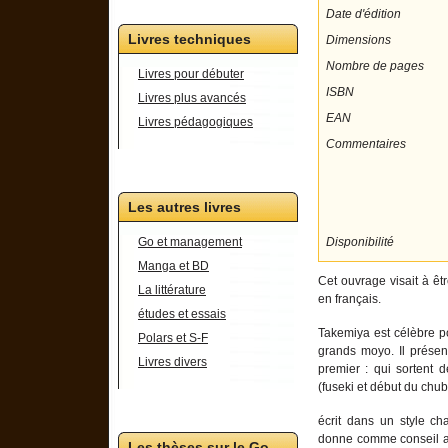
Date d'édition
Livres techniques
Dimensions
Nombre de pages
Livres pour débuter
ISBN
Livres plus avancés
EAN
Livres pédagogiques
Commentaires
Les autres livres
Disponibilité
Go et management
Manga et BD
Cet ouvrage visait à êt
La littérature
en français.
études et essais
Takemiya est célèbre pou
Polars et S-F
grands moyo. Il présen
Livres divers
premier : qui sortent 
(fuseki et début du chu
écrit dans un style ch
donne comme conseil au 
Les thèses sur le Go