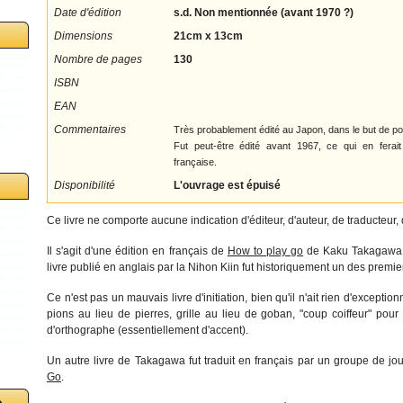
Date d'édition
s.d. Non mentionnée (avant 1970 ?)
Dimensions
21cm x 13cm
Nombre de pages
130
ISBN
EAN
Commentaires
Très probablement édité au Japon, dans le but de po
Fut peut-être édité avant 1967, ce qui en ferait
française.
Disponibilité
L'ouvrage est épuisé
Ce livre ne comporte aucune indication d'éditeur, d'auteur, de traducteur, 
Il s'agit d'une édition en français de
How to play go
de Kaku Takagawa,
livre publié en anglais par la Nihon Kiin fut historiquement un des premier 
Ce n'est pas un mauvais livre d'initiation, bien qu'il n'ait rien d'exceptio
pions au lieu de pierres, grille au lieu de goban, "coup coiffeur" pour 
d'orthographe (essentiellement d'accent).
Un autre livre de Takagawa fut traduit en français par un groupe de jo
Go
.
o