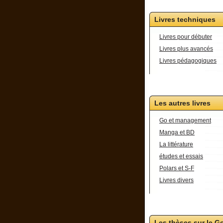
Livres techniques
Livres pour débuter
Livres plus avancés
Livres pédagogiques
Les autres livres
Go et management
Manga et BD
La littérature
études et essais
Polars et S-F
Livres divers
Les thèses sur le G