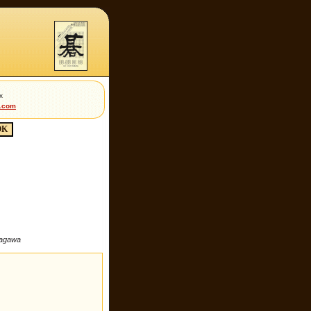
x
t.com
kagawa