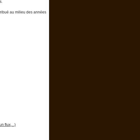
s.
istribué au milieu des années
 flux,...)