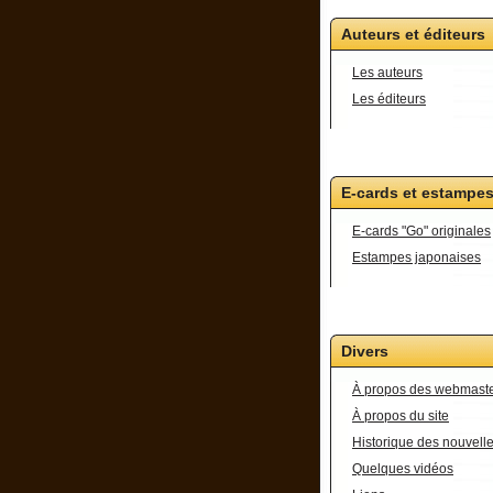
Auteurs et éditeurs
Les auteurs
Les éditeurs
E-cards et estampe
E-cards "Go" originales
Estampes japonaises
Divers
À propos des webmast
À propos du site
Historique des nouvell
Quelques vidéos