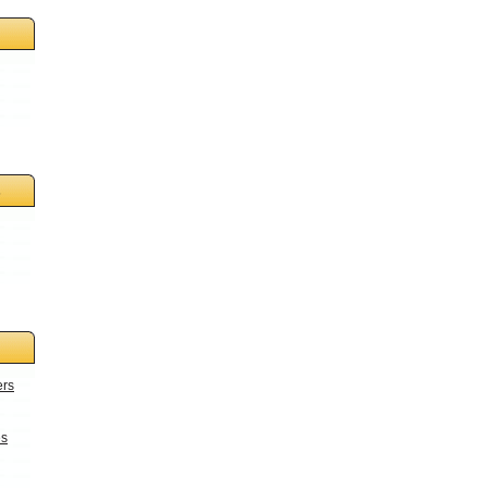
s
ers
es