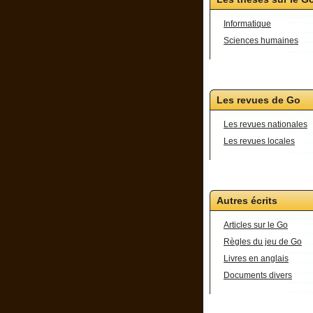
Informatique
Sciences humaines
Les revues de Go
Les revues nationales
Les revues locales
Autres écrits
Articles sur le Go
Règles du jeu de Go
Livres en anglais
Documents divers