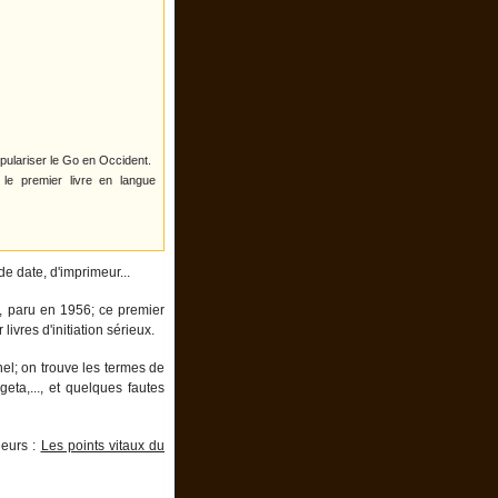
pulariser le Go en Occident.
 le premier livre en langue
de date, d'imprimeur...
 paru en 1956; ce premier
livres d'initiation sérieux.
nnel; on trouve les termes de
geta,..., et quelques fautes
ueurs :
Les points vitaux du