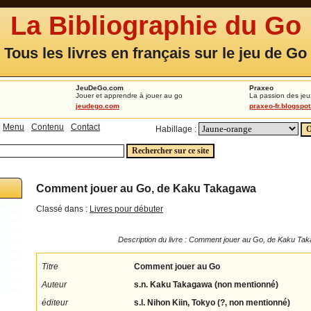
La Bibliographie du Go
Tous les livres en français sur le jeu de Go
JeuDeGo.com
Praxeo
Jouer et apprendre à jouer au go
La passion des jeu
jeudego.com
praxeo-fr.blogspo
Menu
Contenu
Contact
Habillage :
Comment jouer au Go, de Kaku Takagawa
Classé dans :
Livres pour débuter
Description du livre : Comment jouer au Go, de Kaku Ta
Titre
Comment jouer au Go
Auteur
s.n. Kaku Takagawa (non mentionné)
éditeur
s.l. Nihon Kiin, Tokyo (?, non mentionné)