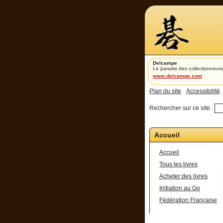
Delcampe
Le paradis des collectionneurs
www.delcampe.com
Plan du site
Accessibilité
Rechercher sur ce site :
Accueil
Accueil
Tous les livres
Acheter des livres
Initiation au Go
Fédération Française