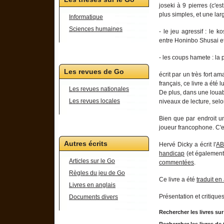
joseki à 9 pierres (c'es
plus simples, et une lar
Informatique
Sciences humaines
- le jeu agressif : le k
entre Honinbo Shusai e
- les coups hamete : la 
Les revues de Go
écrit par un très fort 
français, ce livre a été
Les revues nationales
De plus, dans une louabl
Les revues locales
niveaux de lecture, selon
Bien que par endroit un
joueur francophone. C'e
Autres écrits
Hervé Dicky a écrit l'
AB
handicap
(et égalemen
Articles sur le Go
commentées
.
Règles du jeu de Go
Ce livre a été
traduit en
Livres en anglais
Présentation et critique
Documents divers
Rechercher les livres su
Rechercher les livres d