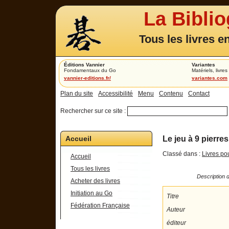
La Bibli
Tous les livres e
Éditions Vannier
Variantes
Fondamentaux du Go
Matériels, livres 
vannier-editions.fr/
variantes.com
Plan du site
Accessibilité
Menu
Contenu
Contact
Rechercher sur ce site :
Accueil
Le jeu à 9 pierr
Classé dans :
Livres po
Accueil
Tous les livres
Description d
Acheter des livres
Initiation au Go
Titre
Fédération Française
Auteur
éditeur