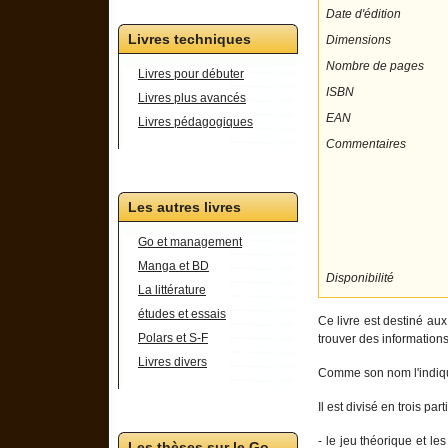
Date d'édition
Livres techniques
Dimensions
Nombre de pages
Livres pour débuter
ISBN
Livres plus avancés
EAN
Livres pédagogiques
Commentaires
Les autres livres
Go et management
Manga et BD
Disponibilité
La littérature
études et essais
Ce livre est destiné aux
Polars et S-F
trouver des informations
Livres divers
Comme son nom l'indique
Il est divisé en trois part
- le jeu théorique et le
Les thèses sur le Go