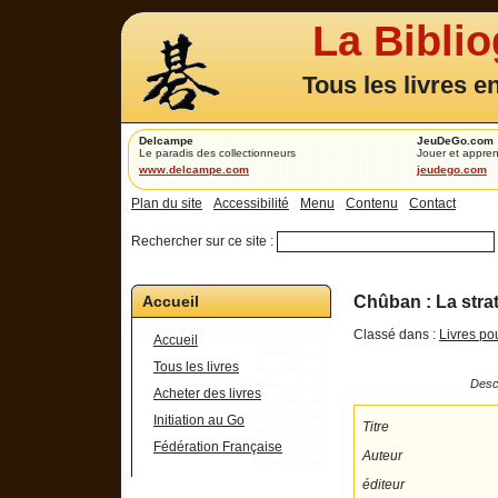
La Bibli
Tous les livres e
Delcampe
JeuDeGo.com
Le paradis des collectionneurs
Jouer et appren
www.delcampe.com
jeudego.com
Plan du site
Accessibilité
Menu
Contenu
Contact
Rechercher sur ce site :
Accueil
Chûban : La strat
Classé dans :
Livres po
Accueil
Tous les livres
Descr
Acheter des livres
Initiation au Go
Titre
Fédération Française
Auteur
éditeur