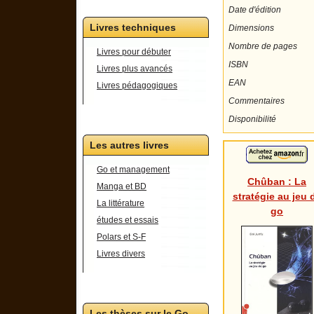
Date d'édition
Livres techniques
Dimensions
Nombre de pages
Livres pour débuter
ISBN
Livres plus avancés
EAN
Livres pédagogiques
Commentaires
Disponibilité
Les autres livres
Go et management
Chûban : La
Manga et BD
stratégie au jeu 
La littérature
go
études et essais
Polars et S-F
Livres divers
Les thèses sur le Go