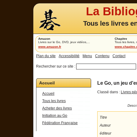
La Bibli
Tous les livres e
Amazon
Chapitre
Livres sur le Go, DVD, jeux vidéos,...
Tous les livres,
www.amazon.fr
www.chapitre
Plan du site
Accessibilité
Menu
Contenu
Contact
Rechercher sur ce site :
Accueil
Le Go, un jeu d'e
Classé dans :
Livres p
Accueil
Tous les livres
Descri
Acheter des livres
Initiation au Go
Titre
Fédération Française
Auteur
éditeur