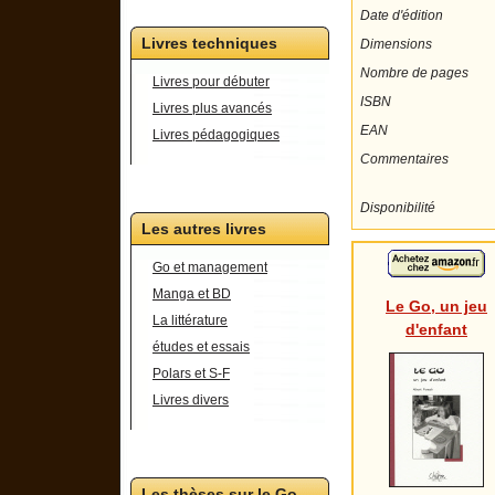
Date d'édition
Livres techniques
Dimensions
Nombre de pages
Livres pour débuter
ISBN
Livres plus avancés
EAN
Livres pédagogiques
Commentaires
Disponibilité
Les autres livres
Go et management
Manga et BD
Le Go, un jeu
La littérature
d'enfant
études et essais
Polars et S-F
Livres divers
Les thèses sur le Go