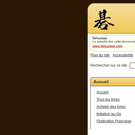
Delcampe
Le paradis des collectionneurs
www.delcampe.com
Plan du site
Accessibilité
Rechercher sur ce site :
Accueil
Accueil
Tous les livres
Acheter des livres
Initiation au Go
Fédération Française