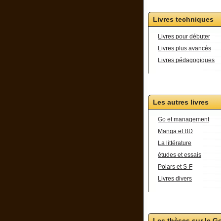
Livres techniques
Livres pour débuter
Livres plus avancés
Livres pédagogiques
Les autres livres
Go et management
Manga et BD
La littérature
études et essais
Polars et S-F
Livres divers
Les thèses sur le G