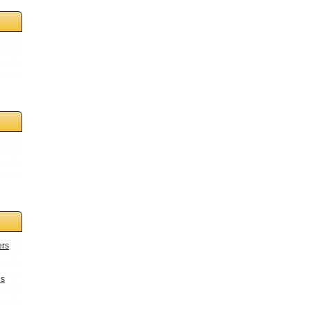
s
ers
es