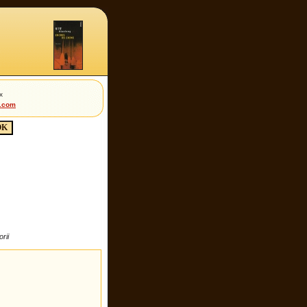
x
t.com
rii