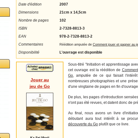
Date d'édition
2007
Dimensions
21cm x 14,5cm
Nombre de pages
102
ISBN
2-7328-8813-3
EAN
978-2-7328-8813-2
Commentaires
Réédition amputée de
Comment jouer et gagner au j
Disponibilité
L'ouvrage est disponible
Sous-titré "Initiation et apprentissage a
cet ouvrage est la réédition de
Comment 
Go
, amputée de ce qui faisait l'intérê
Jouer au
nombreuses photographies et une prése
jeu de Go
d'une vingtaine de pages en fin d'ouvrage
De plus, les pages d'introduction sensée
n'ont pas été revues, et datent donc de pr
Au final, nous avons un livre d'initiati
débutant aura tout intérêt à se procur
découverte du Go
plutôt que ce livre.
o
Ka Sei Morii