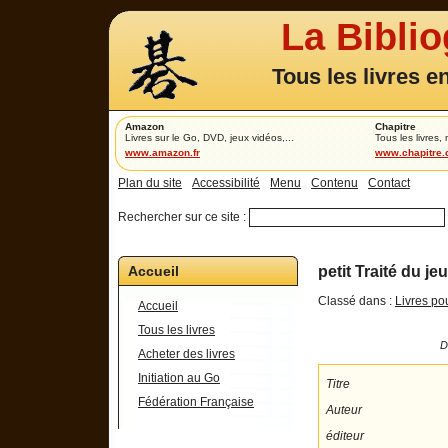
La Bibli
Tous les livres e
Amazon
Chapitre
Livres sur le Go, DVD, jeux vidéos,...
Tous les livres,
www.amazon.fr
www.chapitre
Plan du site
Accessibilité
Menu
Contenu
Contact
Rechercher sur ce site :
Accueil
petit Traité du j
Classé dans :
Livres po
Accueil
Tous les livres
D
Acheter des livres
Initiation au Go
Titre
Fédération Française
Auteur
éditeur