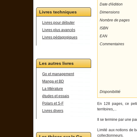
Date d'édition
Livres techniques
Dimensions
Nombre de pages
Livres pour débuter
ISBN
Livres plus avancés
EAN
Livres pédagogiques
Commentaires
Les autres livres
Go et management
Manga et BD
La littérature
Disponibilité
études et essais
Polars et S-F
En 128 pages, ce petit
territoires,...
Livres divers
Il se termine par une p
Limité aux notions de ba
collectionneurs.
Les thèses sur le Go