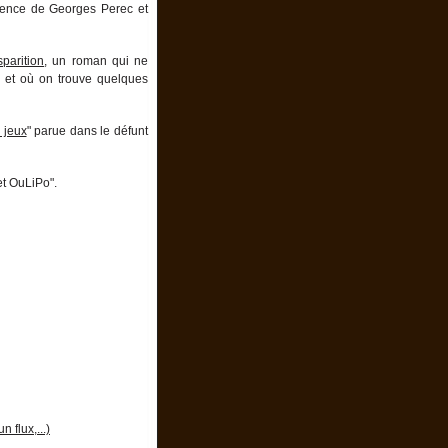
fluence de Georges Perec et
parition
, un roman qui ne
e" et où on trouve quelques
 jeux
" parue dans le défunt
et OuLiPo".
 flux,...)