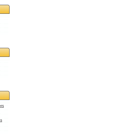
s
ers
es