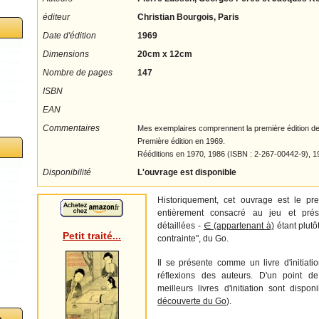
éditeur
Christian Bourgois, Paris
Date d'édition
1969
Dimensions
20cm x 12cm
Nombre de pages
147
ISBN
EAN
Commentaires
Mes exemplaires comprennent la première édition de 
Première édition en 1969.
Rééditions en 1970, 1986 (ISBN : 2-267-00442-9), 1
Disponibilité
L'ouvrage est disponible
Historiquement, cet ouvrage est le pr
entièrement consacré au jeu et prés
détaillées -
∈ (appartenant à)
étant plutô
Petit traité...
contrainte", du Go.
Il se présente comme un livre d'initiat
réflexions des auteurs. D'un point d
meilleurs livres d'initiation sont disponi
découverte du Go
).
o