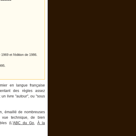
1969 et l'édition de 1986.
995.
emier en langue française
entant des règles assez
t un livre "autour", ou "sous
ion, émaillé de nombreuses
e vue technique, de bien
bles (L'
ABC du Go
,
À la