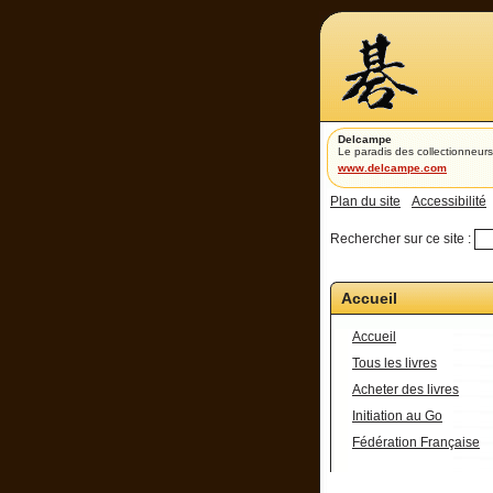
Delcampe
Le paradis des collectionneurs
www.delcampe.com
Plan du site
Accessibilité
Rechercher sur ce site :
Accueil
Accueil
Tous les livres
Acheter des livres
Initiation au Go
Fédération Française