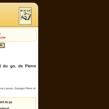
x
t.com
til du go, de Pierre
 Pierre Lusson, Georges Perec et
btil du go
oubaud