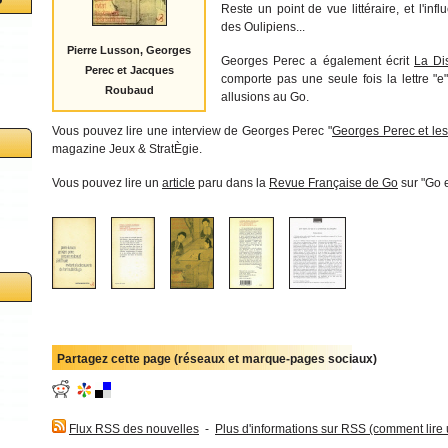
Reste un point de vue littéraire, et l'in
des Oulipiens...
Pierre Lusson, Georges
Georges Perec a également écrit
La Dis
Perec et Jacques
comporte pas une seule fois la lettre "
Roubaud
allusions au Go.
Vous pouvez lire une interview de Georges Perec "
Georges Perec et les
magazine Jeux & StratÈgie.
Vous pouvez lire un
article
paru dans la
Revue Française de Go
sur "Go 
Partagez cette page (réseaux et marque-pages sociaux)
Flux RSS des nouvelles
-
Plus d'informations sur RSS (comment lire un