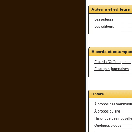
Auteurs et éditeurs
Les auteurs
Les éditeurs
E-cards et estampe
E-cards "Go" originales
Estampes japonaises
Divers
À propos des webmast
À propos du site
Historique des nouvell
Quelques vidéos