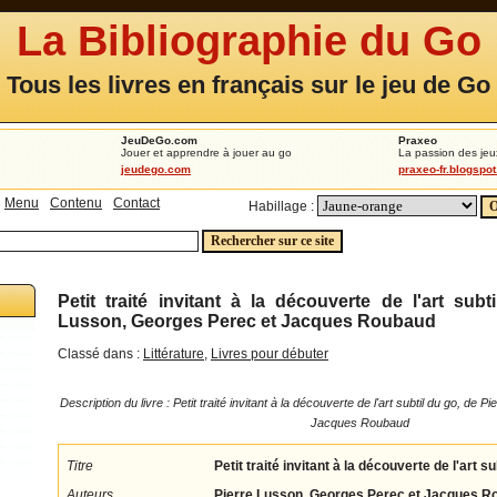
La Bibliographie du Go
Tous les livres en français sur le jeu de Go
JeuDeGo.com
Praxeo
Jouer et apprendre à jouer au go
La passion des jeu
jeudego.com
praxeo-fr.blogspo
Menu
Contenu
Contact
Habillage :
Petit traité invitant à la découverte de l'art sub
Lusson, Georges Perec et Jacques Roubaud
Classé dans :
Littérature
,
Livres pour débuter
Description du livre : Petit traité invitant à la découverte de l'art subtil du go, de
Jacques Roubaud
Titre
Petit traité invitant à la découverte de l'art su
Auteurs
Pierre Lusson, Georges Perec et Jacques R