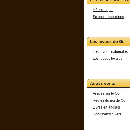
Informatique
Sciences humaines
Les revues de Go
Les revues nationales
Les revues locales
Autres écrits
Articles sur le Go
Règles du jeu de Go
Livres en anglais
Documents divers