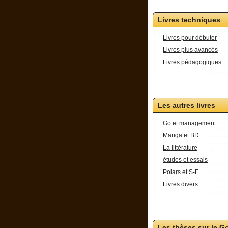
Livres techniques
Livres pour débuter
Livres plus avancés
Livres pédagogiques
Les autres livres
Go et management
Manga et BD
La littérature
études et essais
Polars et S-F
Livres divers
Les thèses sur le G