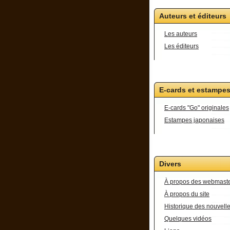
Auteurs et éditeurs
Les auteurs
Les éditeurs
E-cards et estampe
E-cards "Go" originales
Estampes japonaises
Divers
À propos des webmast
À propos du site
Historique des nouvell
Quelques vidéos