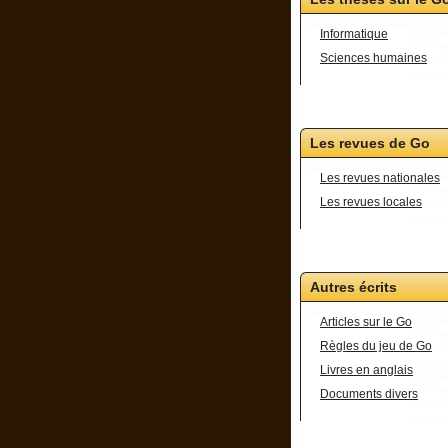
Informatique
Sciences humaines
Les revues de Go
Les revues nationales
Les revues locales
Autres écrits
Articles sur le Go
Règles du jeu de Go
Livres en anglais
Documents divers