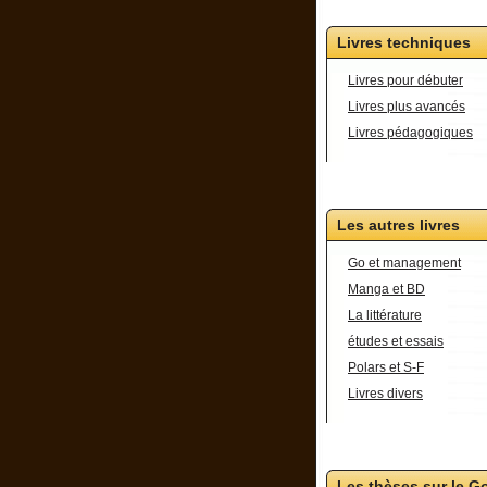
Livres techniques
Livres pour débuter
Livres plus avancés
Livres pédagogiques
Les autres livres
Go et management
Manga et BD
La littérature
études et essais
Polars et S-F
Livres divers
Les thèses sur le G