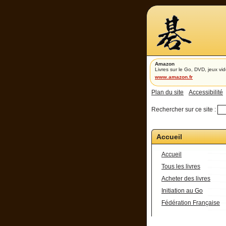
Amazon
Livres sur le Go, DVD, jeux vid
www.amazon.fr
Plan du site
Accessibilité
Rechercher sur ce site :
Accueil
Accueil
Tous les livres
Acheter des livres
Initiation au Go
Fédération Française