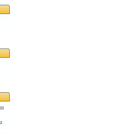
s
ers
es