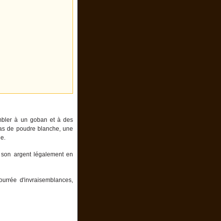
embler à un goban et à des
 tas de poudre blanche, une
de.
r son argent légalement en
ourrée d'invraisemblances,