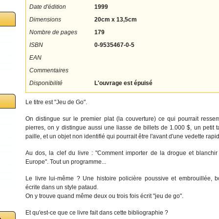
Date d'édition
1999
Dimensions
20cm x 13,5cm
Nombre de pages
179
ISBN
0-9535467-0-5
EAN
Commentaires
Disponibilité
L'ouvrage est épuisé
Le titre est "Jeu de Go".
On distingue sur le premier plat (la couverture) ce qui pourrait ress
pierres, on y distingue aussi une liasse de billets de 1.000 $, un petit
paille, et un objet non identifié qui pourrait être l'avant d'une vedette rapi
Au dos, la clef du livre : "Comment importer de la drogue et blanchi
Europe". Tout un programme...
Le livre lui-même ? Une histoire policière poussive et embrouillée, b
écrite dans un style pataud.
On y trouve quand même deux ou trois fois écrit "jeu de go".
Et qu'est-ce que ce livre fait dans cette bibliographie ?
o