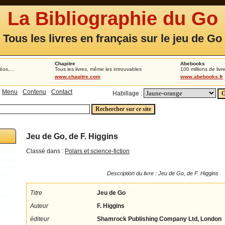
La Bibliographie du Go
Tous les livres en français sur le jeu de Go
Chapitre
Abebooks
éos,...
Tous les livres, même les introuvables
100 millions de livr
www.chapitre.com
www.abebooks.fr
Menu
Contenu
Contact
Habillage :
Jeu de Go, de F. Higgins
Classé dans :
Polars et science-fiction
Description du livre : Jeu de Go, de F. Higgins
Titre
Jeu de Go
Auteur
F. Higgins
éditeur
Shamrock Publishing Company Ltd, London