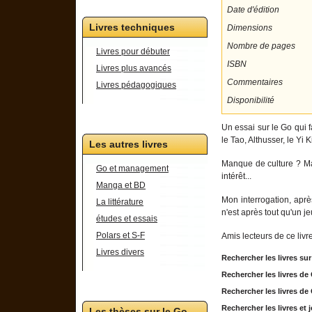
Date d'édition
Livres techniques
Dimensions
Nombre de pages
Livres pour débuter
ISBN
Livres plus avancés
Commentaires
Livres pédagogiques
Disponibilité
Un essai sur le Go qui 
le Tao, Althusser, le Yi 
Les autres livres
Manque de culture ? Man
Go et management
intérêt...
Manga et BD
Mon interrogation, apr
La littérature
n'est après tout qu'un j
études et essais
Polars et S-F
Amis lecteurs de ce livr
Livres divers
Rechercher les livres su
Rechercher les livres d
Rechercher les livres d
Rechercher les livres e
Les thèses sur le Go