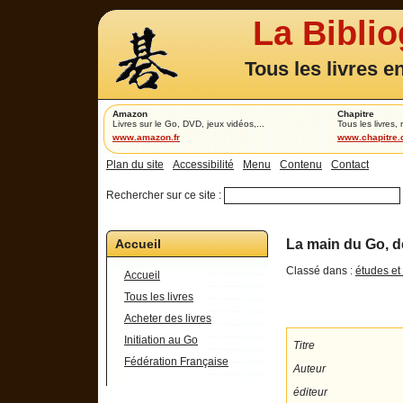
La Bibli
Tous les livres e
Amazon
Chapitre
Livres sur le Go, DVD, jeux vidéos,...
Tous les livres,
www.amazon.fr
www.chapitre
Plan du site
Accessibilité
Menu
Contenu
Contact
Rechercher sur ce site :
Accueil
La main du Go, d
Classé dans :
études et
Accueil
Tous les livres
Acheter des livres
Initiation au Go
Titre
Fédération Française
Auteur
éditeur