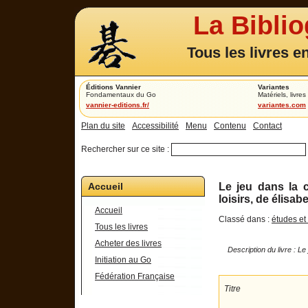
La Bibli
Tous les livres e
Éditions Vannier
Variantes
Fondamentaux du Go
Matériels, livres 
vannier-editions.fr/
variantes.com
Plan du site
Accessibilité
Menu
Contenu
Contact
Rechercher sur ce site :
Accueil
Le jeu dans la 
loisirs, de élisa
Accueil
Classé dans :
études et
Tous les livres
Acheter des livres
Description du livre : Le
Initiation au Go
Fédération Française
Titre