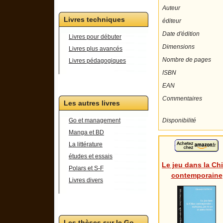
Auteur
Livres techniques
éditeur
Date d'édition
Livres pour débuter
Dimensions
Livres plus avancés
Nombre de pages
Livres pédagogiques
ISBN
EAN
Commentaires
Les autres livres
Disponibilité
Go et management
Manga et BD
La littérature
études et essais
Le jeu dans la Ch
Polars et S-F
contemporaine
Livres divers
Les thèses sur le Go