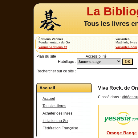
La Bibli
Tous les livres e
Éditions Vannier
Variantes
Fondamentaux du Go
Matériels, livres 
vannier-editions.fr/
variantes.com
Plan du site
Accessibilité
Habillage :
Rechercher sur ce site :
Accueil
Viva Rock, de Or
Classé dans :
Vidéos su
Accueil
Tous les livres
Acheter des livres
Initiation au Go
Fédération Française
Orange Range