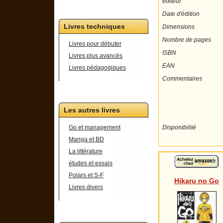
éditeur
Date d'édition
Livres techniques
Dimensions
Nombre de pages
Livres pour débuter
ISBN
Livres plus avancés
EAN
Livres pédagogiques
Commentaires
Les autres livres
Disponibilité
Go et management
Manga et BD
La littérature
études et essais
Polars et S-F
Hikaru no Go
Livres divers