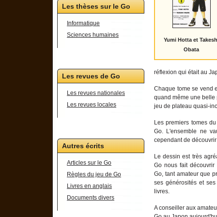
Les thèses sur le Go
Informatique
Sciences humaines
Yumi Hotta et Takesh
Obata
réflexion qui était au 
Les revues de Go
Chaque tome se vend en
Les revues nationales
quand même une belle 
Les revues locales
jeu de plateau quasi-in
Les premiers tomes du
Go. L'ensemble ne vaut 
cependant de découvrir 
Autres écrits
Le dessin est très agré
Articles sur le Go
Go nous fait découvrir
Go, tant amateur que pr
Règles du jeu de Go
ses générosités et ses 
Livres en anglais
livres.
Documents divers
A conseiller aux amateur
Go au Japon aujourd'hu