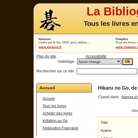
La Bibli
Tous les livres e
Amazon
Chapitre
Livres sur le Go, DVD, jeux vidéos,...
Tous les livres,
www.amazon.fr
www.chapitre
Plan du site
Accessibilité
Habillage :
Rechercher sur ce site :
Accueil
Hikaru no Go, de
Classé dans :
Manga et
Accueil
Tous les livres
Desc
Acheter des livres
Initiation au Go
Titre
Fédération Française
Auteur