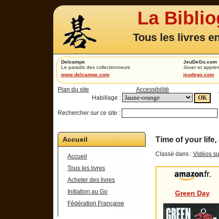
La Bibli
Tous les livres e
Delcampe
JeuDeGo.com
Le paradis des collectionneurs
Jouer et appren
www.delcampe.com
jeudego.com
Plan du site
Accessibilité
Habillage :
Rechercher sur ce site :
Accueil
Time of your lif
Classé dans :
Vidéos su
Accueil
Tous les livres
Acheter des livres
Initiation au Go
Green Day
Fédération Française