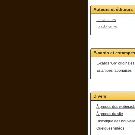
Auteurs et éditeurs
Les auteurs
Les éditeurs
E-cards et estampe
E-cards "Go" originales
Estampes japonaises
Divers
À propos des webmast
À propos du site
Historique des nouvell
Quelques vidéos