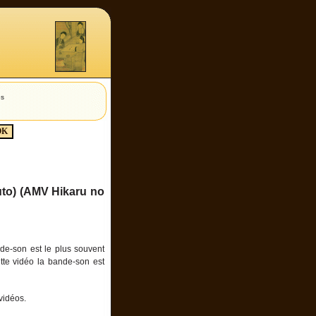
es
uto) (AMV Hikaru no
de-son est le plus souvent
te vidéo la bande-son est
vidéos.