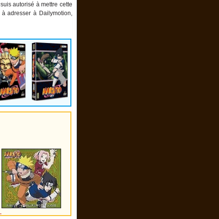
suis autorisé à mettre cette
 à adresser à Dailymotion,