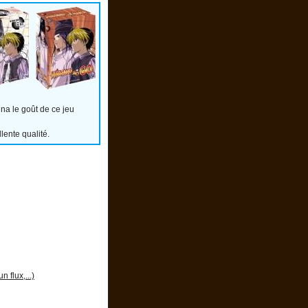
nna le goût de ce jeu
ente qualité.
 flux,...)