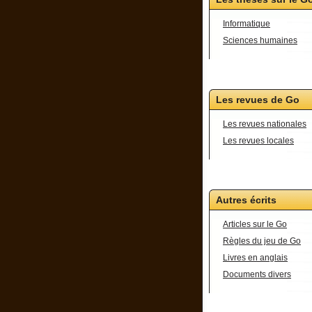
Informatique
Sciences humaines
Les revues de Go
Les revues nationales
Les revues locales
Autres écrits
Articles sur le Go
Règles du jeu de Go
Livres en anglais
Documents divers