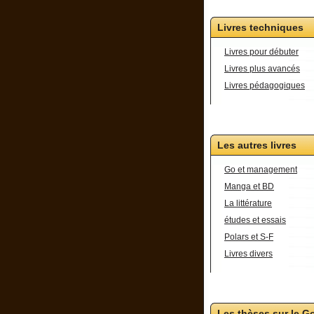
Livres techniques
Livres pour débuter
Livres plus avancés
Livres pédagogiques
Les autres livres
Go et management
Manga et BD
La littérature
études et essais
Polars et S-F
Livres divers
Les thèses sur le G