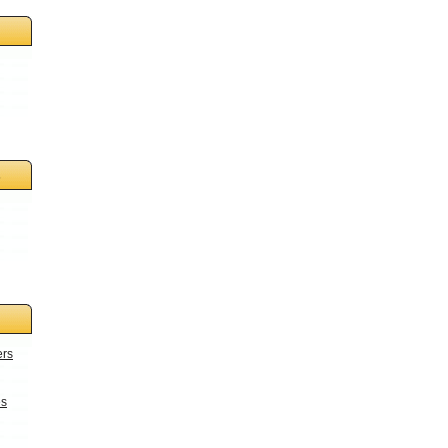
s
ers
es