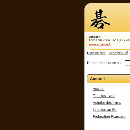
Amazon
Livres sur le Go, DVD, jeux vid
www.amazon.fr
Plan du site
Accessibilité
Rechercher sur ce site :
Accueil
Accueil
Tous les livres
Acheter des livres
Initiation au Go
Fédération Française