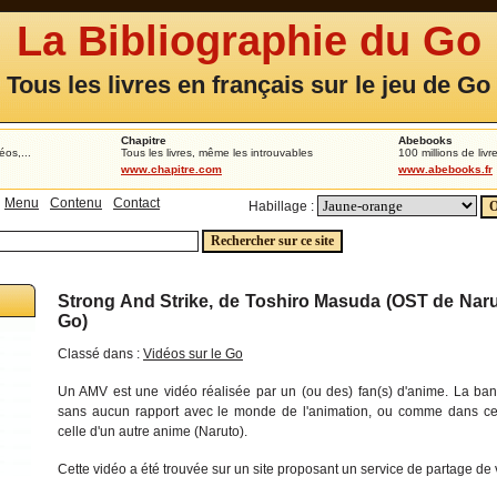
La Bibliographie du Go
Tous les livres en français sur le jeu de Go
Chapitre
Abebooks
éos,...
Tous les livres, même les introuvables
100 millions de livr
www.chapitre.com
www.abebooks.fr
Menu
Contenu
Contact
Habillage :
Strong And Strike, de Toshiro Masuda (OST de Nar
Go)
Classé dans :
Vidéos sur le Go
Un AMV est une vidéo réalisée par un (ou des) fan(s) d'anime. La ban
sans aucun rapport avec le monde de l'animation, ou comme dans cet
celle d'un autre anime (Naruto).
Cette vidéo a été trouvée sur un site proposant un service de partage de 