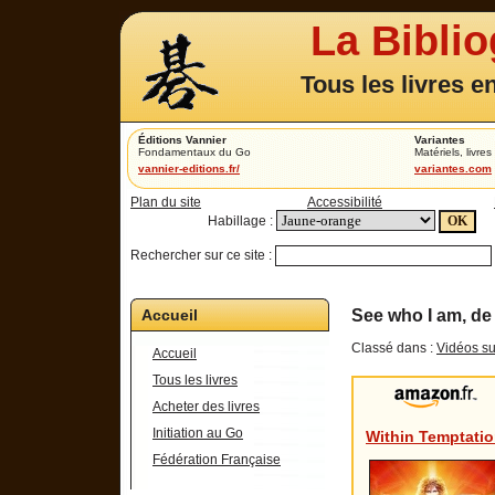
La Bibli
Tous les livres e
Éditions Vannier
Variantes
Fondamentaux du Go
Matériels, livres 
vannier-editions.fr/
variantes.com
Plan du site
Accessibilité
Habillage :
Rechercher sur ce site :
Accueil
See who I am, de
Classé dans :
Vidéos su
Accueil
Tous les livres
Acheter des livres
Initiation au Go
Within Temptati
Fédération Française