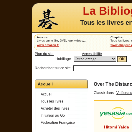
La Bibli
Tous les livres e
Amazon
Chapitre
Livres sur le Go, DVD, jeux vidéos,...
Tous les livres,
www.amazon.fr
www.chapitre
Plan du site
Accessibilité
Habillage :
Rechercher sur ce site :
Accueil
Over The Distanc
Classé dans :
Vidéos su
Accueil
Tous les livres
Acheter des livres
Initiation au Go
Fédération Française
Hitomi Yaida