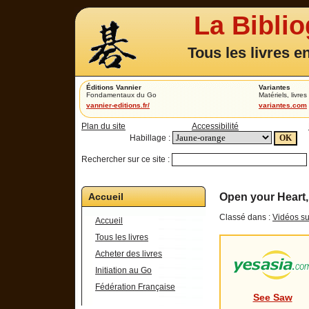
La Bibli
Tous les livres e
Éditions Vannier
Variantes
Fondamentaux du Go
Matériels, livres 
vannier-editions.fr/
variantes.com
Plan du site
Accessibilité
Habillage :
Rechercher sur ce site :
Accueil
Open your Heart,
Classé dans :
Vidéos su
Accueil
Tous les livres
Acheter des livres
Initiation au Go
Fédération Française
See Saw