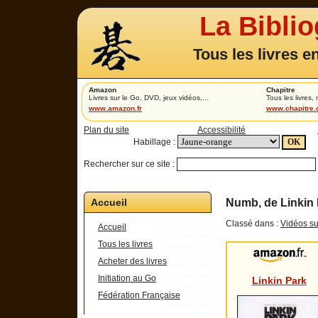
La Bibli
Tous les livres e
Amazon
Chapitre
Livres sur le Go, DVD, jeux vidéos,...
Tous les livres,
www.amazon.fr
www.chapitre
Plan du site
Accessibilité
Habillage :
Rechercher sur ce site :
Accueil
Numb, de Linkin
Classé dans :
Vidéos su
Accueil
Tous les livres
Acheter des livres
Initiation au Go
Linkin Park
Fédération Française