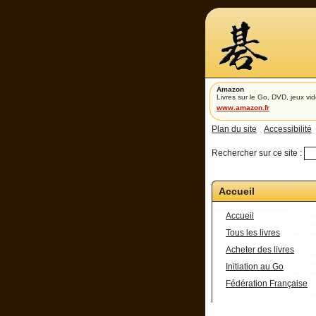
Amazon
Livres sur le Go, DVD, jeux vid
www.amazon.fr
Plan du site
Accessibilité
Rechercher sur ce site :
Accueil
Accueil
Tous les livres
Acheter des livres
Initiation au Go
Fédération Française