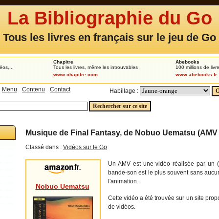
La Bibliographie du Go
Tous les livres en français sur le jeu de Go
Chapitre
Abebooks
éos,...
Tous les livres, même les introuvables
100 millions de livr
www.chapitre.com
www.abebooks.fr
Menu
Contenu
Contact
Habillage :
Musique de Final Fantasy, de Nobuo Uematsu (AMV 
Classé dans :
Vidéos sur le Go
Un AMV est une vidéo réalisée par un (
bande-son est le plus souvent sans aucu
l'animation.
Nobuo Uematsu
Cette vidéo a été trouvée sur un site pro
de vidéos.