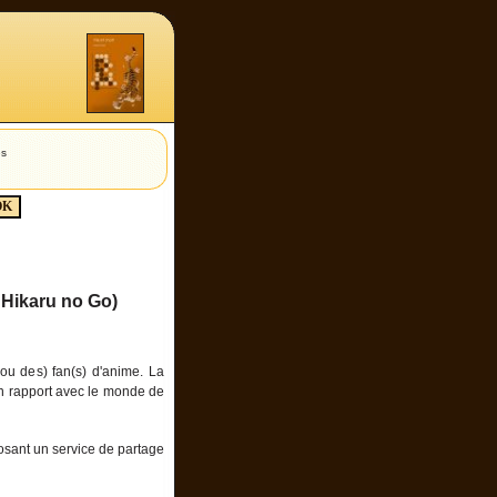
es
Hikaru no Go)
ou des) fan(s) d'anime. La
n rapport avec le monde de
posant un service de partage