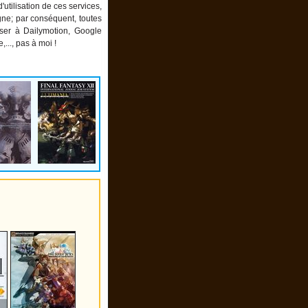
utilisation de ces services,
igne; par conséquent, toutes
ser à Dailymotion, Google
.., pas à moi !