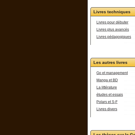
Livres techniques
Livres pour débuter
Livres plus avancés
Livres pédagogiques
Les autres livres
Go et management
Manga et BD
La littérature
études et essais
Polars et S-F
Livres divers
Les thèses sur le G