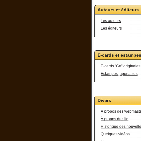
Auteurs et éditeurs
Les auteurs
Les éditeurs
E-cards et estampe
E-cards "Go" originales
Estampes japonaises
Divers
À propos des webmast
À propos du site
Historique des nouvell
Quelques vidéos