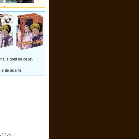
nna le goût de ce jeu
ente qualité.
 flux,...)