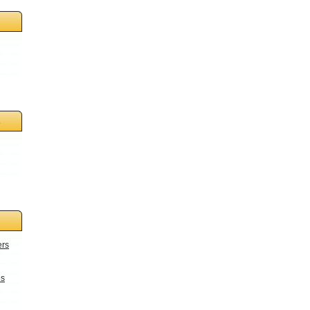
s
ers
es