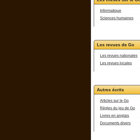
Informatique
Sciences humaines
Les revues de Go
Les revues nationales
Les revues locales
Autres écrits
Articles sur le Go
Règles du jeu de Go
Livres en anglais
Documents divers