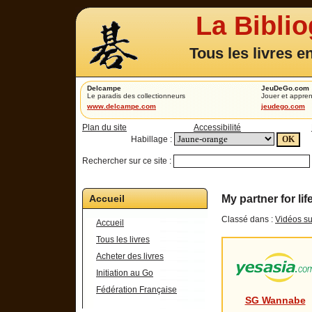
La Bibli
Tous les livres e
Delcampe
JeuDeGo.com
Le paradis des collectionneurs
Jouer et appren
www.delcampe.com
jeudego.com
Plan du site
Accessibilité
Habillage :
Rechercher sur ce site :
Accueil
My partner for l
Classé dans :
Vidéos su
Accueil
Tous les livres
Acheter des livres
Initiation au Go
Fédération Française
SG Wannabe