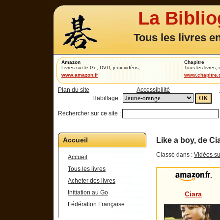
La Bibli
Tous les livres e
Amazon
Chapitre
Livres sur le Go, DVD, jeux vidéos,...
Tous les livres,
www.amazon.fr
www.chapitre
Plan du site
Accessibilité
Habillage :
Rechercher sur ce site :
Accueil
Like a boy, de C
Classé dans :
Vidéos su
Accueil
Tous les livres
Acheter des livres
Initiation au Go
Ciara
Fédération Française