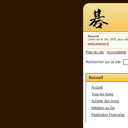
Amazon
Livres sur le Go, DVD, jeux vid
www.amazon.fr
Plan du site
Accessibilité
Rechercher sur ce site :
Accueil
Accueil
Tous les livres
Acheter des livres
Initiation au Go
Fédération Française