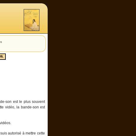
es
de-son est le plus souvent
te vidéo, la bande-son est
vidéos.
suis autorisé à mettre cette