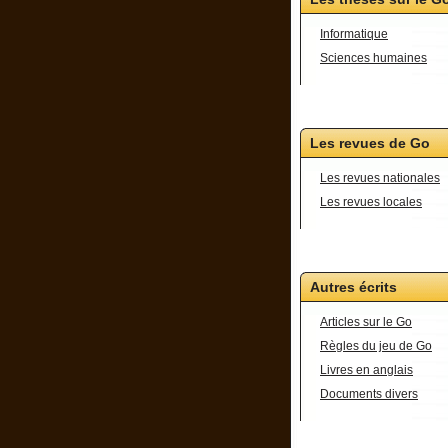
Informatique
Sciences humaines
Les revues de Go
Les revues nationales
Les revues locales
Autres écrits
Articles sur le Go
Règles du jeu de Go
Livres en anglais
Documents divers