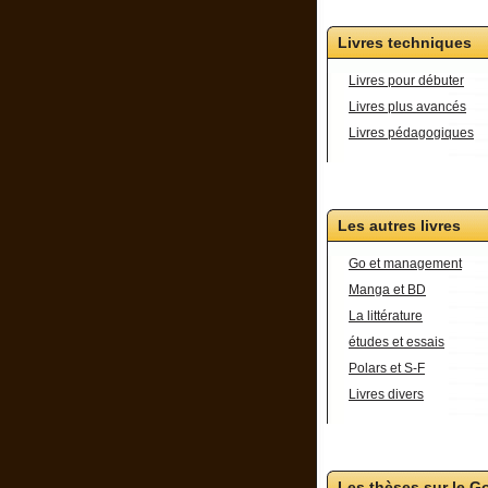
Livres techniques
Livres pour débuter
Livres plus avancés
Livres pédagogiques
Les autres livres
Go et management
Manga et BD
La littérature
études et essais
Polars et S-F
Livres divers
Les thèses sur le G