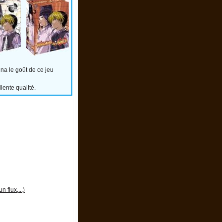
nna le goût de ce jeu
ente qualité.
 flux,...)