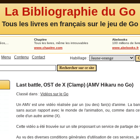
La Bibliographie du Go
Tous les livres en français sur le jeu de Go
Chapitre
Abebooks
éos,...
Tous les livres, même les introuvables
100 millions de livr
www.chapitre.com
www.abebooks.fr
Menu
Contenu
Contact
Habillage :
Last battle, OST de X (Clamp) (AMV Hikaru no Go)
Classé dans :
Vidéos sur le Go
Un AMV est une vidéo réalisée par un (ou des) fan(s) d'anime. La ban
sans aucun rapport avec le monde de l'animation, ou, comme dans cet
celle d'un autre anime (X).
Cette vidéo a été trouvée sur un site proposant un service de partage de 
Au vu des diverses conditions générales d'utilisation de ces services, je 