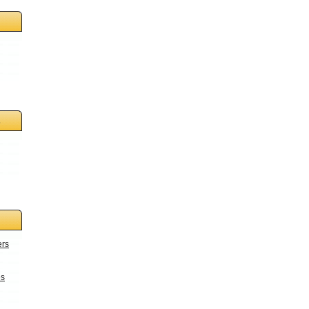
s
ers
es