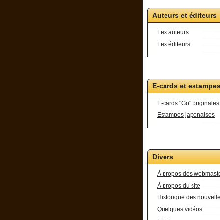
Auteurs et éditeurs
Les auteurs
Les éditeurs
E-cards et estampe
E-cards "Go" originales
Estampes japonaises
Divers
À propos des webmast
À propos du site
Historique des nouvell
Quelques vidéos