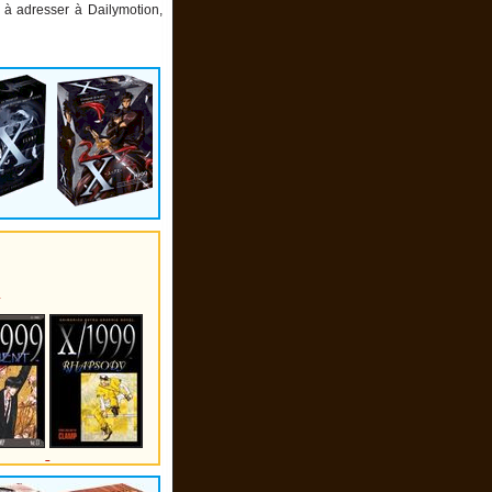
 à adresser à Dailymotion,
.