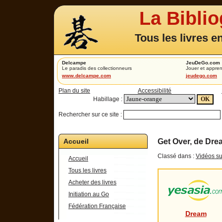
La Bibli
Tous les livres e
Delcampe
JeuDeGo.com
Le paradis des collectionneurs
Jouer et appren
www.delcampe.com
jeudego.com
Plan du site
Accessibilité
Habillage :
Rechercher sur ce site :
Accueil
Get Over, de Dre
Classé dans :
Vidéos su
Accueil
Tous les livres
Acheter des livres
Initiation au Go
Fédération Française
Dream