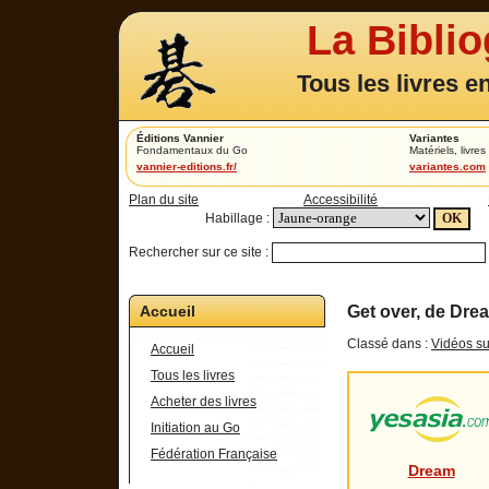
La Bibli
Tous les livres e
Éditions Vannier
Variantes
Fondamentaux du Go
Matériels, livres 
vannier-editions.fr/
variantes.com
Plan du site
Accessibilité
Habillage :
Rechercher sur ce site :
Accueil
Get over, de Dre
Classé dans :
Vidéos su
Accueil
Tous les livres
Acheter des livres
Initiation au Go
Fédération Française
Dream