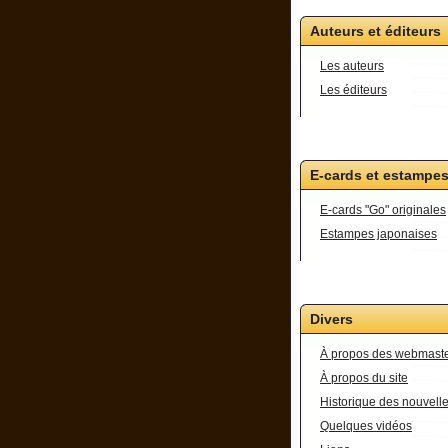
Auteurs et éditeurs
Les auteurs
Les éditeurs
E-cards et estampe
E-cards "Go" originales
Estampes japonaises
Divers
À propos des webmast
À propos du site
Historique des nouvell
Quelques vidéos