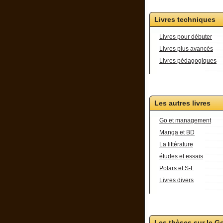
Livres techniques
Livres pour débuter
Livres plus avancés
Livres pédagogiques
Les autres livres
Go et management
Manga et BD
La littérature
études et essais
Polars et S-F
Livres divers
Les thèses sur le G