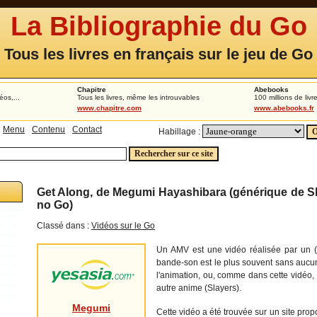
La Bibliographie du Go
Tous les livres en français sur le jeu de Go
Chapitre
Abebooks
éos,...
Tous les livres, même les introuvables
100 millions de livr
www.chapitre.com
www.abebooks.fr
Menu
Contenu
Contact
Habillage :
Get Along, de Megumi Hayashibara (générique de S
no Go)
Classé dans :
Vidéos sur le Go
Un AMV est une vidéo réalisée par un (
bande-son est le plus souvent sans aucu
l'animation, ou, comme dans cette vidéo, 
autre anime (Slayers).
Megumi
Cette vidéo a été trouvée sur un site pro