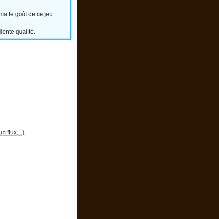
nna le goût de ce jeu
ente qualité.
 flux,...)