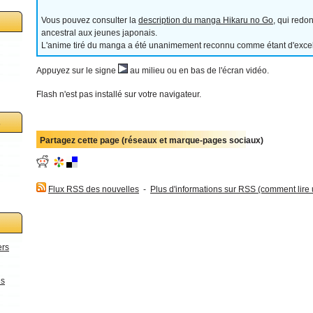
Vous pouvez consulter la
description du manga Hikaru no Go
, qui redo
ancestral aux jeunes japonais.
L'anime tiré du manga a été unanimement reconnu comme étant d'excell
Appuyez sur le signe
au milieu ou en bas de l'écran vidéo.
Flash n'est pas installé sur votre navigateur.
s
Partagez cette page (réseaux et marque-pages sociaux)
Flux RSS des nouvelles
-
Plus d'informations sur RSS (comment lire un
ers
es