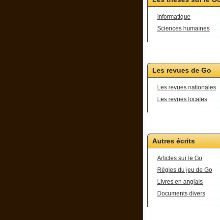
Informatique
Sciences humaines
Les revues de Go
Les revues nationales
Les revues locales
Autres écrits
Articles sur le Go
Règles du jeu de Go
Livres en anglais
Documents divers