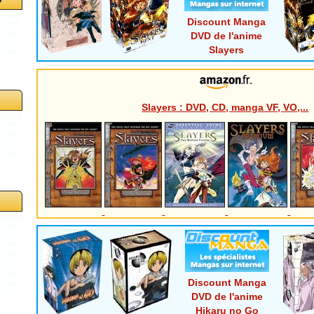
Discount Manga
DVD de l'anime
Slayers
Slayers : DVD, CD, manga VF, VO,...
Discount Manga
DVD de l'anime
Hikaru no Go