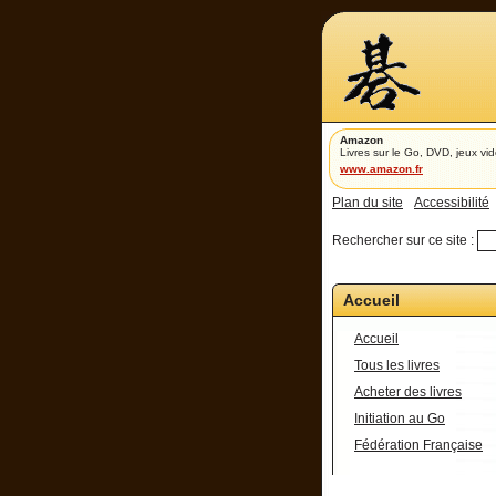
Amazon
Livres sur le Go, DVD, jeux vid
www.amazon.fr
Plan du site
Accessibilité
Rechercher sur ce site :
Accueil
Accueil
Tous les livres
Acheter des livres
Initiation au Go
Fédération Française