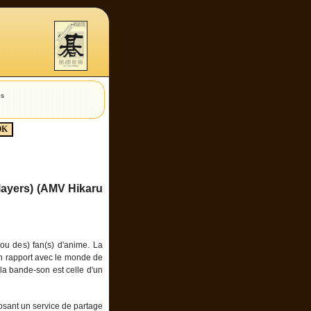
es
layers) (AMV Hikaru
ou des) fan(s) d'anime. La
n rapport avec le monde de
la bande-son est celle d'un
posant un service de partage