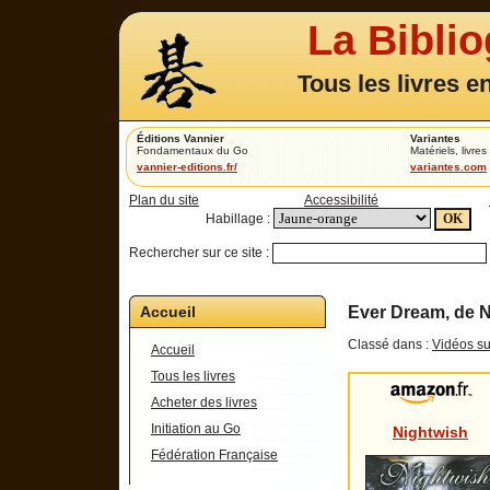
La Bibli
Tous les livres e
Éditions Vannier
Variantes
Fondamentaux du Go
Matériels, livres 
vannier-editions.fr/
variantes.com
Plan du site
Accessibilité
Habillage :
Rechercher sur ce site :
Accueil
Ever Dream, de 
Classé dans :
Vidéos su
Accueil
Tous les livres
Acheter des livres
Initiation au Go
Nightwish
Fédération Française