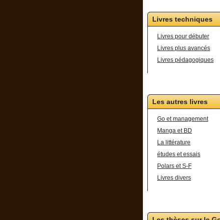
Livres techniques
Livres pour débuter
Livres plus avancés
Livres pédagogiques
Les autres livres
Go et management
Manga et BD
La littérature
études et essais
Polars et S-F
Livres divers
Les thèses sur le G