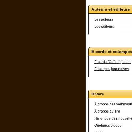
Auteurs et éditeurs
Les auteurs
Les éditeurs
E-cards et estampe
E-cards "Go" originales
Estampes japonaises
Divers
À propos des webmast
À propos du site
Historique des nouvell
Quelques vidéos