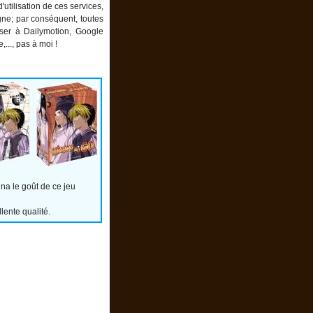
utilisation de ces services,
igne; par conséquent, toutes
ser à Dailymotion, Google
.., pas à moi !
nna le goût de ce jeu
ente qualité.