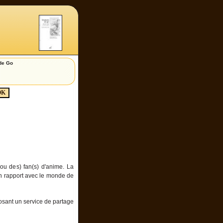
de Go
ou des) fan(s) d'anime. La
n rapport avec le monde de
posant un service de partage