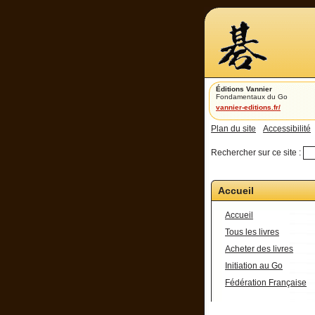
Éditions Vannier
Fondamentaux du Go
vannier-editions.fr/
Plan du site
Accessibilité
Rechercher sur ce site :
Accueil
Accueil
Tous les livres
Acheter des livres
Initiation au Go
Fédération Française