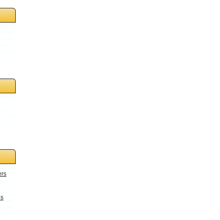
s
ers
es