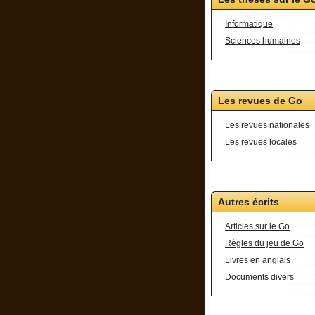
Informatique
Sciences humaines
Les revues de Go
Les revues nationales
Les revues locales
Autres écrits
Articles sur le Go
Règles du jeu de Go
Livres en anglais
Documents divers