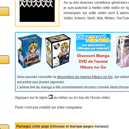
Au vu des diverses conditions générales d'
je suis autorisé à mettre cette vidéo en l
remarques sur cette vidéo sont à adres
Vidéo, Imeem, Veoh, Wat, Wideo, YouTube,.
Discount Manga
DVD de l'anime
Hikaru no Go
Vous pouvez consulter la
description du manga Hikaru no Go
, qui redo
ancestral aux jeunes japonais.
L'anime tiré du manga a été unanimement reconnu comme étant d'excell
Appuyez sur le signe
au milieu ou en bas de l'écran vidéo.
Flash n'est pas installé sur votre navigateur.
Partagez cette page (réseaux et marque-pages sociaux)
o