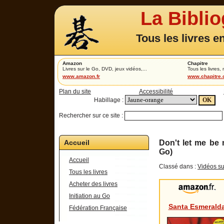
La Bibli
Tous les livres e
Amazon
Chapitre
Livres sur le Go, DVD, jeux vidéos,...
Tous les livres,
www.amazon.fr
www.chapitre
Plan du site
Accessibilité
Habillage :
Rechercher sur ce site :
Accueil
Don't let me be
Go)
Accueil
Classé dans :
Vidéos su
Tous les livres
Acheter des livres
Initiation au Go
Santa Esmerald
Fédération Française