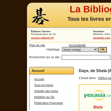
La Bibli
Tous les livres e
Éditions Vannier
Variantes
Fondamentaux du Go
Matériels, livres 
vannier-editions.fr/
variantes.com
Plan du site
Accessibilité
Habillage :
Rechercher sur ce site :
Accueil
Days, de Shela (
Classé dans :
Vidéos su
Accueil
Tous les livres
Acheter des livres
Initiation au Go
Fédération Française
Shela