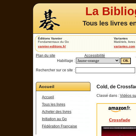
La Bibli
Tous les livres e
Éditions Vannier
Variantes
Fondamentaux du Go
Matériels, livres 
vannier-editions.fr/
variantes.com
Plan du site
Accessibilité
Habillage :
Rechercher sur ce site :
Accueil
Cold, de Crossfa
Classé dans :
Vidéos su
Accueil
Tous les livres
Acheter des livres
Initiation au Go
Crossfade
Fédération Française