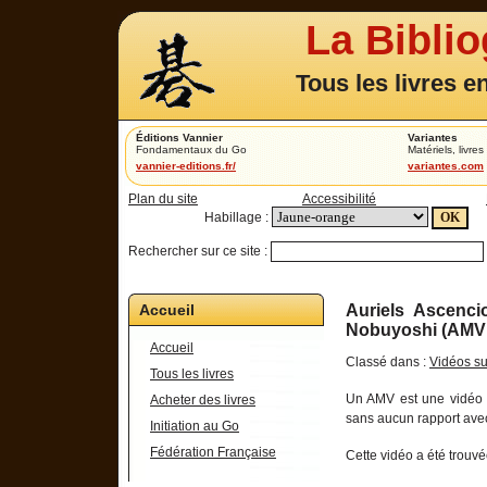
La Bibli
Tous les livres e
Éditions Vannier
Variantes
Fondamentaux du Go
Matériels, livres 
vannier-editions.fr/
variantes.com
Plan du site
Accessibilité
Habillage :
Rechercher sur ce site :
Accueil
Auriels Ascenci
Nobuyoshi (AMV 
Accueil
Classé dans :
Vidéos su
Tous les livres
Un AMV est une vidéo r
Acheter des livres
sans aucun rapport avec
Initiation au Go
Fédération Française
Cette vidéo a été trouvé