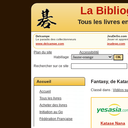
La Bibli
Tous les livres e
Delcampe
JeuDeGo.com
Le paradis des collectionneurs
Jouer et appren
www.delcampe.com
jeudego.com
Plan du site
Accessibilité
Habillage :
Rechercher sur ce site :
Accueil
Fantasy, de Kat
Classé dans :
Vidéos su
Accueil
Tous les livres
Acheter des livres
Initiation au Go
Fédération Française
Katase Nana