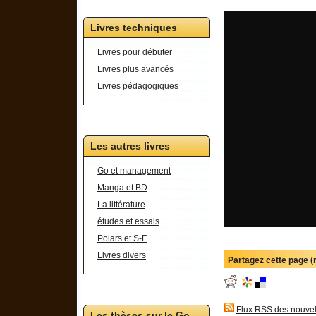
Livres techniques
Livres pour débuter
Livres plus avancés
Livres pédagogiques
Les autres livres
Go et management
Manga et BD
La littérature
études et essais
Polars et S-F
Livres divers
Partagez cette page 
Flux RSS des nouvel
Les thèses sur le Go