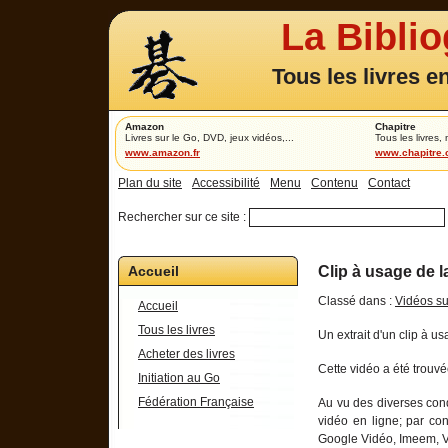
La Bibli
Tous les livres e
Amazon
Chapitre
Livres sur le Go, DVD, jeux vidéos,...
Tous les livres,
www.amazon.fr
www.chapitre
Plan du site
Accessibilité
Menu
Contenu
Contact
Rechercher sur ce site :
Accueil
Clip à usage de 
Classé dans :
Vidéos su
Accueil
Tous les livres
Un extrait d'un clip à u
Acheter des livres
Cette vidéo a été trouvé
Initiation au Go
Fédération Française
Au vu des diverses condi
vidéo en ligne; par co
Google Vidéo, Imeem, Ve