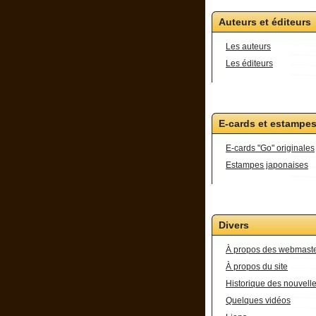
Auteurs et éditeurs
Les auteurs
Les éditeurs
E-cards et estampe
E-cards "Go" originales
Estampes japonaises
Divers
À propos des webmast
À propos du site
Historique des nouvell
Quelques vidéos