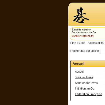
Éditions Vannier
Fondamentaux du Go
vannier-editions.fr/
Plan du site
Accessibilité
Rechercher sur ce site :
Accueil
Accueil
Tous les livres
Acheter des livres
Initiation au Go
Fédération Française