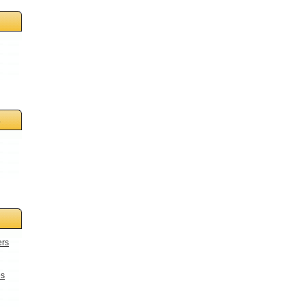
s
ers
es