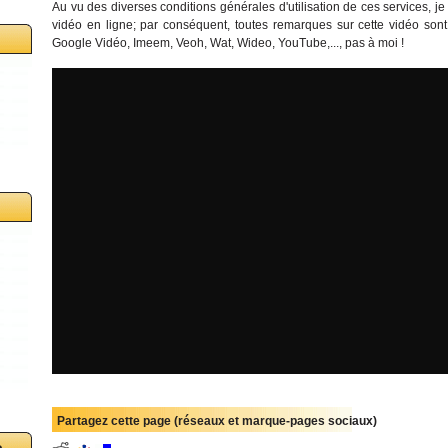
Au vu des diverses conditions générales d'utilisation de ces services, je 
vidéo en ligne; par conséquent, toutes remarques sur cette vidéo sont
Google Vidéo, Imeem, Veoh, Wat, Wideo, YouTube,..., pas à moi !
Partagez cette page (réseaux et marque-pages sociaux)
o