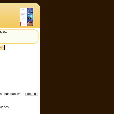
de Go
auteur d'un livre :
L'âme du
vidéos.