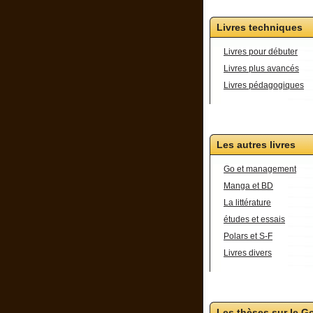
Livres techniques
Livres pour débuter
Livres plus avancés
Livres pédagogiques
Les autres livres
Go et management
Manga et BD
La littérature
études et essais
Polars et S-F
Livres divers
Les thèses sur le G