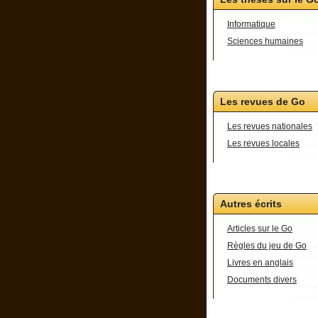
Informatique
Sciences humaines
Les revues de Go
Les revues nationales
Les revues locales
Autres écrits
Articles sur le Go
Règles du jeu de Go
Livres en anglais
Documents divers