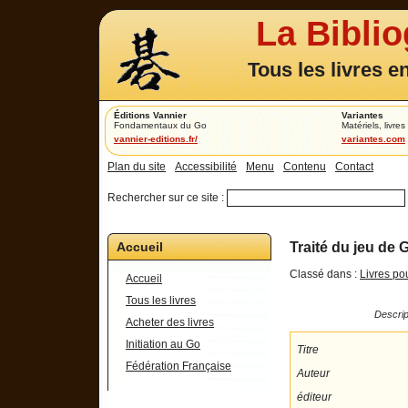
La Bibli
Tous les livres e
Éditions Vannier
Variantes
Fondamentaux du Go
Matériels, livres 
vannier-editions.fr/
variantes.com
Plan du site
Accessibilité
Menu
Contenu
Contact
Rechercher sur ce site :
Accueil
Traité du jeu de G
Classé dans :
Livres po
Accueil
Tous les livres
Descript
Acheter des livres
Initiation au Go
Titre
Fédération Française
Auteur
éditeur