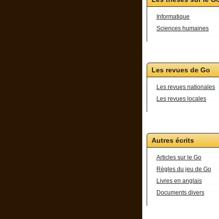
Informatique
Sciences humaines
Les revues de Go
Les revues nationales
Les revues locales
Autres écrits
Articles sur le Go
Règles du jeu de Go
Livres en anglais
Documents divers