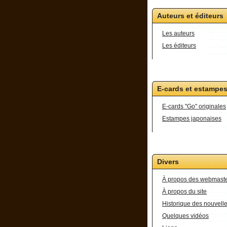
Auteurs et éditeurs
Les auteurs
Les éditeurs
E-cards et estampe
E-cards "Go" originales
Estampes japonaises
Divers
À propos des webmast
À propos du site
Historique des nouvell
Quelques vidéos