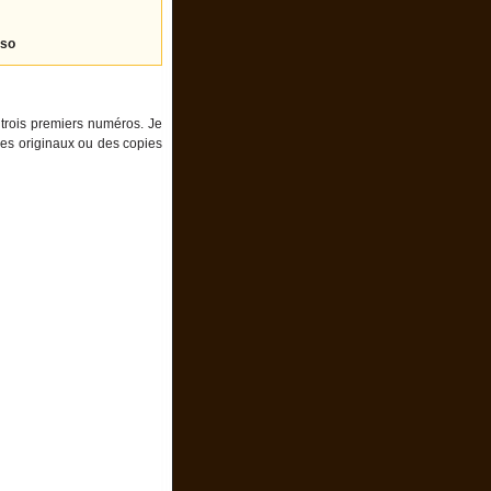
rso
 trois premiers numéros. Je
 des originaux ou des copies