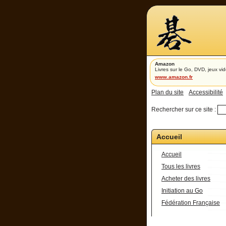
Amazon
Livres sur le Go, DVD, jeux vid
www.amazon.fr
Plan du site
Accessibilité
Rechercher sur ce site :
Accueil
Accueil
Tous les livres
Acheter des livres
Initiation au Go
Fédération Française