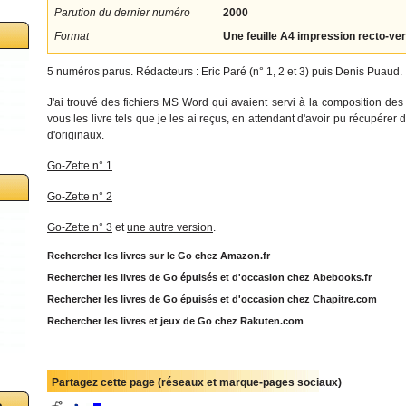
Parution du dernier numéro
2000
Format
Une feuille A4 impression recto-ve
5 numéros parus. Rédacteurs : Eric Paré (n° 1, 2 et 3) puis Denis Puaud.
J'ai trouvé des fichiers MS Word qui avaient servi à la composition des
vous les livre tels que je les ai reçus, en attendant d'avoir pu récupérer
d'originaux.
Go-Zette n° 1
Go-Zette n° 2
Go-Zette n° 3
et
une autre version
.
Rechercher les livres sur le Go chez Amazon.fr
Rechercher les livres de Go épuisés et d'occasion chez Abebooks.fr
Rechercher les livres de Go épuisés et d'occasion chez Chapitre.com
Rechercher les livres et jeux de Go chez Rakuten.com
Partagez cette page (réseaux et marque-pages sociaux)
o