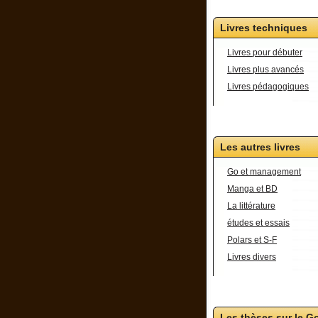
Livres techniques
Livres pour débuter
Livres plus avancés
Livres pédagogiques
Les autres livres
Go et management
Manga et BD
La littérature
études et essais
Polars et S-F
Livres divers
Les thèses sur le G