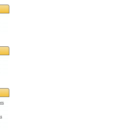
s
ers
es