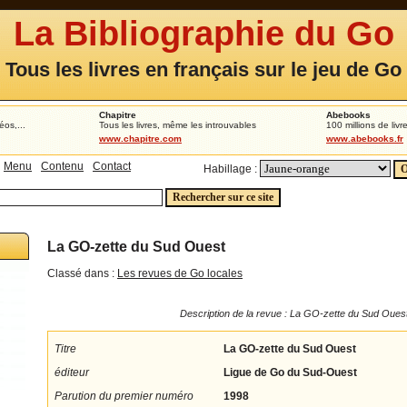
La Bibliographie du Go
Tous les livres en français sur le jeu de Go
Chapitre
Abebooks
éos,...
Tous les livres, même les introuvables
100 millions de livr
www.chapitre.com
www.abebooks.fr
Menu
Contenu
Contact
Habillage :
La GO-zette du Sud Ouest
Classé dans :
Les revues de Go locales
Description de la revue : La GO-zette du Sud Oues
Titre
La GO-zette du Sud Ouest
éditeur
Ligue de Go du Sud-Ouest
Parution du premier numéro
1998