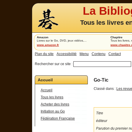
La Bibli
Tous les livres e
Amazon
Chapitre
Livres sur le Go, DVD, jeux vidéos,...
Tous les livres,
www.amazon.fr
www.chapitre
Plan du site
Accessibilité
Menu
Contenu
Contact
Rechercher sur ce site :
Accueil
Go-Tic
Classé dans :
Les revue
Accueil
Tous les livres
Acheter des livres
Initiation au Go
Titre
Fédération Française
éditeur
Parution du premier 