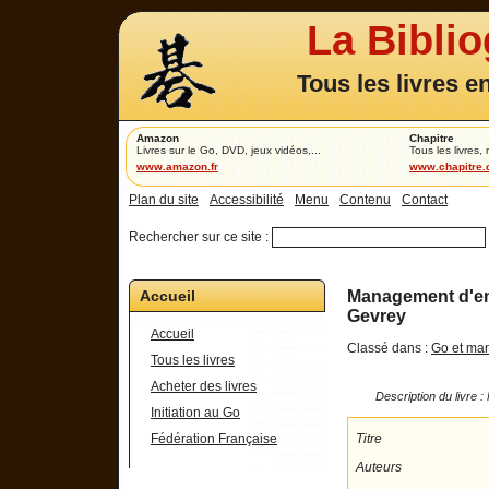
La Bibli
Tous les livres e
Amazon
Chapitre
Livres sur le Go, DVD, jeux vidéos,...
Tous les livres,
www.amazon.fr
www.chapitre
Plan du site
Accessibilité
Menu
Contenu
Contact
Rechercher sur ce site :
Accueil
Management d'ent
Gevrey
Accueil
Classé dans :
Go et ma
Tous les livres
Acheter des livres
Description du livre 
Initiation au Go
Titre
Fédération Française
Auteurs