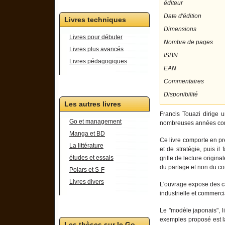
éditeur
Date d'édition
Livres techniques
Dimensions
Livres pour débuter
Nombre de pages
Livres plus avancés
ISBN
Livres pédagogiques
EAN
Commentaires
Disponibilité
Les autres livres
Francis Touazi dirige u
Go et management
nombreuses années cons
Manga et BD
Ce livre comporte en pre
La littérature
et de stratégie, puis i
études et essais
grille de lecture origina
du partage et non du conf
Polars et S-F
Livres divers
L'ouvrage expose des c
industrielle et commercia
Le "modèle japonais", 
exemples proposé est la
Les thèses sur le Go